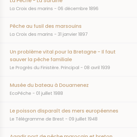
La Pêche - La Sardine
JOURNAL
DATE
La Croix des marins
06 décembre 1896
Pêche au fusil des marsouins
JOURNAL
DATE
La Croix des marins
31 janvier 1897
Un problème vital pour la Bretagne - Il faut
sauver la pêche familiale
JOURNAL
DATE
Le Progrès du Finistère. Principal
08 avril 1939
Musée du bateau à Douarnenez
JOURNAL
DATE
EcoPêche
01 juillet 1988
Le poisson disparaît des mers européennes
JOURNAL
DATE
Le Télégramme de Brest
09 juillet 1948
Agadir port de pêche marocain et breton