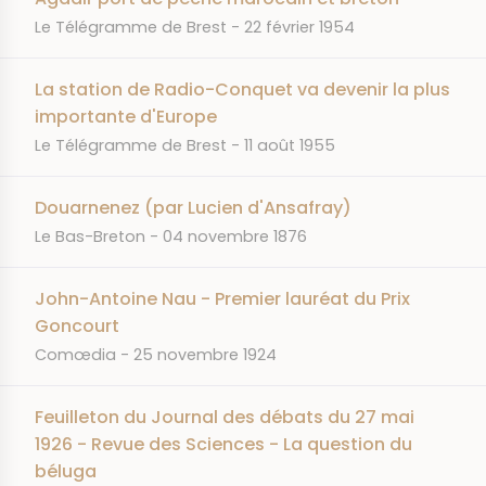
JOURNAL
DATE
Le Télégramme de Brest
22 février 1954
La station de Radio-Conquet va devenir la plus
importante d'Europe
JOURNAL
DATE
Le Télégramme de Brest
11 août 1955
Douarnenez (par Lucien d'Ansafray)
JOURNAL
DATE
Le Bas-Breton
04 novembre 1876
John-Antoine Nau - Premier lauréat du Prix
Goncourt
JOURNAL
DATE
Comœdia
25 novembre 1924
Feuilleton du Journal des débats du 27 mai
1926 - Revue des Sciences - La question du
béluga