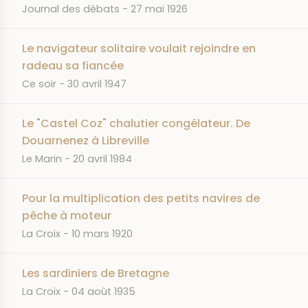
JOURNAL
DATE
Journal des débats
27 mai 1926
Le navigateur solitaire voulait rejoindre en
radeau sa fiancée
JOURNAL
DATE
Ce soir
30 avril 1947
Le "Castel Coz" chalutier congélateur. De
Douarnenez à Libreville
JOURNAL
DATE
Le Marin
20 avril 1984
Pour la multiplication des petits navires de
pêche à moteur
JOURNAL
DATE
La Croix
10 mars 1920
Les sardiniers de Bretagne
JOURNAL
DATE
La Croix
04 août 1935