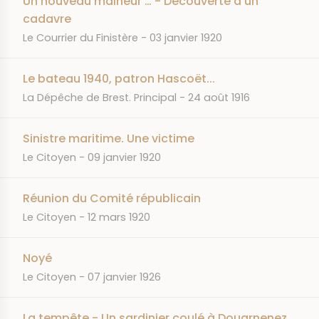
Un nouveau malheur … - Découverte d'un
cadavre
JOURNAL
DATE
Le Courrier du Finistère
03 janvier 1920
Le bateau 1940, patron Hascoët...
JOURNAL
DATE
La Dépêche de Brest. Principal
24 août 1916
Sinistre maritime. Une victime
JOURNAL
DATE
Le Citoyen
09 janvier 1920
Réunion du Comité républicain
JOURNAL
DATE
Le Citoyen
12 mars 1920
Noyé
JOURNAL
DATE
Le Citoyen
07 janvier 1926
La tempête - Un sardinier coulé à Douarnenez