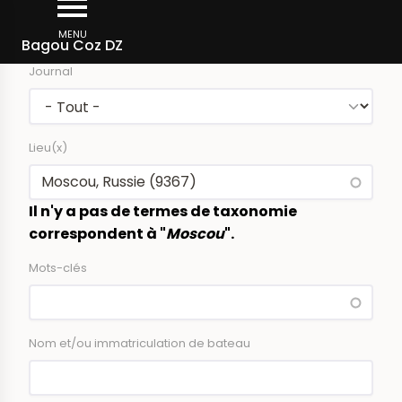
Aller
Rechercher dans la presse
au
MENU
Bagou Coz DZ
contenu
Journal
principal
Lieu(x)
Il n'y a pas de termes de taxonomie
correspondent à "
Moscou
".
Mots-clés
Nom et/ou immatriculation de bateau