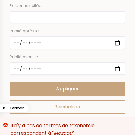
Personnes citées
Publié après le
Publié avant le
✕
Fermer
Message
Il n'y a pas de termes de taxonomie
0
résultat
d'erreur
correspondent à "
Moscou
".