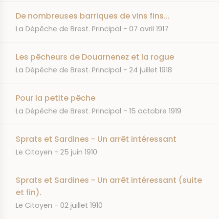
De nombreuses barriques de vins fins...
JOURNAL
DATE
La Dépêche de Brest. Principal
07 avril 1917
Les pêcheurs de Douarnenez et la rogue
JOURNAL
DATE
La Dépêche de Brest. Principal
24 juillet 1918
Pour la petite pêche
JOURNAL
DATE
La Dépêche de Brest. Principal
15 octobre 1919
Sprats et Sardines - Un arrêt intéressant
JOURNAL
DATE
Le Citoyen
25 juin 1910
Sprats et Sardines - Un arrêt intéressant (suite
et fin).
JOURNAL
DATE
Le Citoyen
02 juillet 1910