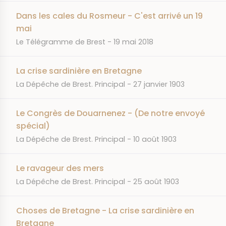
Dans les cales du Rosmeur - C'est arrivé un 19
mai
JOURNAL
DATE
Le Télégramme de Brest
19 mai 2018
La crise sardinière en Bretagne
JOURNAL
DATE
La Dépêche de Brest. Principal
27 janvier 1903
Le Congrès de Douarnenez - (De notre envoyé
spécial)
JOURNAL
DATE
La Dépêche de Brest. Principal
10 août 1903
Le ravageur des mers
JOURNAL
DATE
La Dépêche de Brest. Principal
25 août 1903
Choses de Bretagne - La crise sardinière en
Bretagne