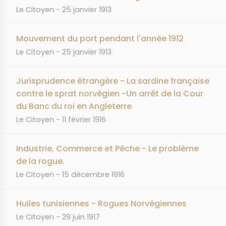
JOURNAL
DATE
Le Citoyen
25 janvier 1913
Mouvement du port pendant l'année 1912
JOURNAL
DATE
Le Citoyen
25 janvier 1913
Jurisprudence étrangère - La sardine française
contre le sprat norvégien -Un arrêt de la Cour
du Banc du roi en Angleterre
JOURNAL
DATE
Le Citoyen
11 février 1916
Industrie, Commerce et Pêche - Le problème
de la rogue.
JOURNAL
DATE
Le Citoyen
15 décembre 1916
Huiles tunisiennes - Rogues Norvégiennes
JOURNAL
DATE
Le Citoyen
29 juin 1917