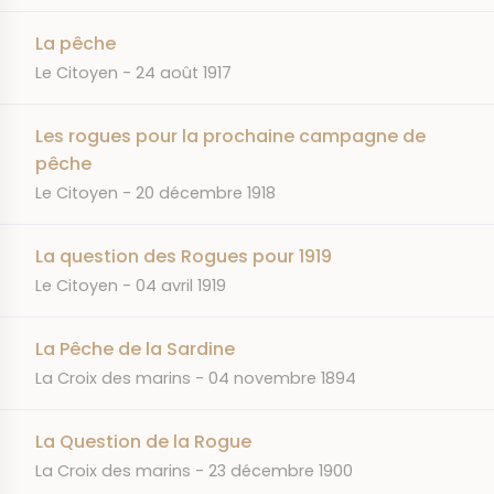
La pêche
JOURNAL
DATE
Le Citoyen
24 août 1917
Les rogues pour la prochaine campagne de
pêche
JOURNAL
DATE
Le Citoyen
20 décembre 1918
La question des Rogues pour 1919
JOURNAL
DATE
Le Citoyen
04 avril 1919
La Pêche de la Sardine
JOURNAL
DATE
La Croix des marins
04 novembre 1894
La Question de la Rogue
JOURNAL
DATE
La Croix des marins
23 décembre 1900