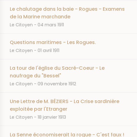
Le chalutage dans la baie - Rogues - Examens
de la Marine marchande
JOURNAL
DATE
Le Citoyen
04 mars 1911
Questions maritimes - Les Rogues.
JOURNAL
DATE
Le Citoyen
01 avril 1911
La tour de l'église du Sacré-Coeur - Le
naufrage du "Bessel"
JOURNAL
DATE
Le Citoyen
09 novembre 1912
Une Lettre de M. BÉZIERS - La Crise sardinière
exploitée par l'Etranger
JOURNAL
DATE
Le Citoyen
18 janvier 1913
La Senne économiserait la rogue - C'est faux !