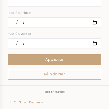
Publié après le
Publié avant le
104
résultats
Page
1
Page
2
Page
3
Page
››
Dernière
Dernier »
Pagination
courante
suivante
page