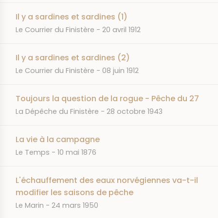
Il y a sardines et sardines (1)
JOURNAL
DATE
Le Courrier du Finistère
20 avril 1912
Il y a sardines et sardines (2)
JOURNAL
DATE
Le Courrier du Finistère
08 juin 1912
Toujours la question de la rogue - Pêche du 27
JOURNAL
DATE
La Dépêche du Finistère
28 octobre 1943
La vie à la campagne
JOURNAL
DATE
Le Temps
10 mai 1876
L'échauffement des eaux norvégiennes va-t-il
modifier les saisons de pêche
JOURNAL
DATE
Le Marin
24 mars 1950