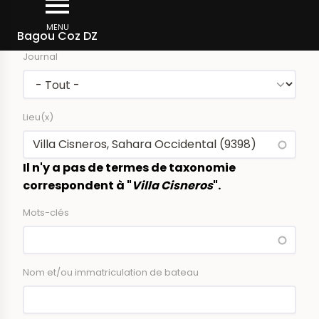
Aller
Rechercher dans la presse
au
MENU
Bagou Coz DZ
contenu
Journal
principal
Lieu(x)
Il n'y a pas de termes de taxonomie
correspondent à "
Villa Cisneros
".
Mots-clés
Nom et/ou immatriculation de bateau