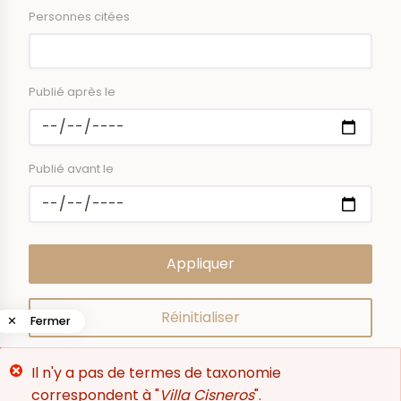
Personnes citées
Publié après le
Publié avant le
✕
Fermer
Message
Il n'y a pas de termes de taxonomie
0
résultat
d'erreur
correspondent à "
Villa Cisneros
".