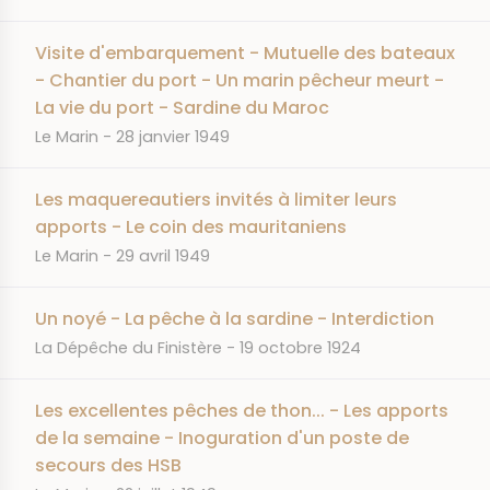
Visite d'embarquement - Mutuelle des bateaux
- Chantier du port - Un marin pêcheur meurt -
La vie du port - Sardine du Maroc
JOURNAL
DATE
Le Marin
28 janvier 1949
Les maquereautiers invités à limiter leurs
apports - Le coin des mauritaniens
JOURNAL
DATE
Le Marin
29 avril 1949
Un noyé - La pêche à la sardine - Interdiction
JOURNAL
DATE
La Dépêche du Finistère
19 octobre 1924
Les excellentes pêches de thon... - Les apports
de la semaine - Inoguration d'un poste de
secours des HSB