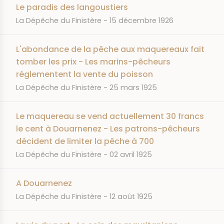
Le paradis des langoustiers
JOURNAL
DATE
La Dépêche du Finistère
15 décembre 1926
L'abondance de la pêche aux maquereaux fait
tomber les prix - Les marins-pêcheurs
réglementent la vente du poisson
JOURNAL
DATE
La Dépêche du Finistère
25 mars 1925
Le maquereau se vend actuellement 30 francs
le cent à Douarnenez - Les patrons-pêcheurs
décident de limiter la pêche à 700
JOURNAL
DATE
La Dépêche du Finistère
02 avril 1925
A Douarnenez
JOURNAL
DATE
La Dépêche du Finistère
12 août 1925