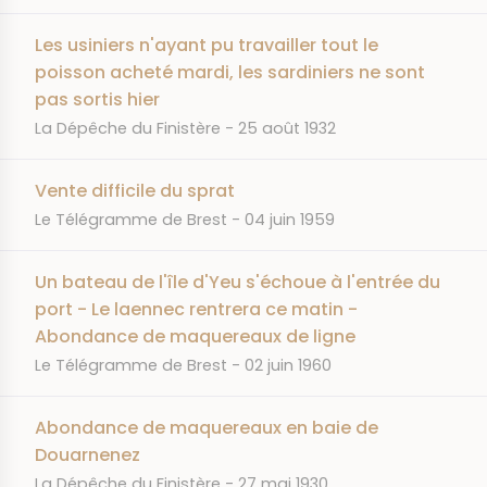
Les usiniers n'ayant pu travailler tout le
poisson acheté mardi, les sardiniers ne sont
pas sortis hier
JOURNAL
DATE
La Dépêche du Finistère
25 août 1932
Vente difficile du sprat
JOURNAL
DATE
Le Télégramme de Brest
04 juin 1959
Un bateau de l'île d'Yeu s'échoue à l'entrée du
port - Le laennec rentrera ce matin -
Abondance de maquereaux de ligne
JOURNAL
DATE
Le Télégramme de Brest
02 juin 1960
Abondance de maquereaux en baie de
Douarnenez
JOURNAL
DATE
La Dépêche du Finistère
27 mai 1930