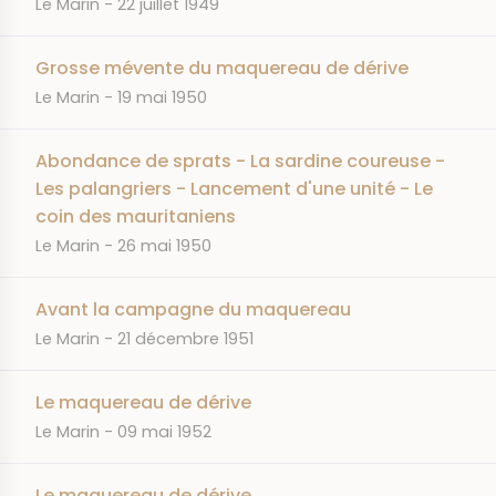
JOURNAL
DATE
Le Marin
22 juillet 1949
Grosse mévente du maquereau de dérive
JOURNAL
DATE
Le Marin
19 mai 1950
Abondance de sprats - La sardine coureuse -
Les palangriers - Lancement d'une unité - Le
coin des mauritaniens
JOURNAL
DATE
Le Marin
26 mai 1950
Avant la campagne du maquereau
JOURNAL
DATE
Le Marin
21 décembre 1951
Le maquereau de dérive
JOURNAL
DATE
Le Marin
09 mai 1952
Le maquereau de dérive