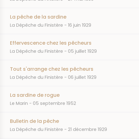
La pêche de la sardine
JOURNAL
DATE
La Dépêche du Finistère
16 juin 1929
Effervescence chez les pêcheurs
JOURNAL
DATE
La Dépêche du Finistère
05 juillet 1929
Tout s'arrange chez les pêcheurs
JOURNAL
DATE
La Dépêche du Finistère
06 juillet 1929
La sardine de rogue
JOURNAL
DATE
Le Marin
05 septembre 1952
Bulletin de la pêche
JOURNAL
DATE
La Dépêche du Finistère
21 décembre 1929