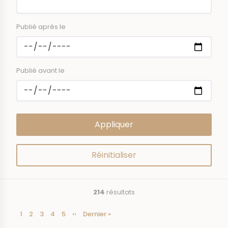
Publié après le
Publié avant le
214
résultats
Page
1
Page
2
Page
3
Page
4
Page
5
Page
››
Dernière
Dernier »
Pagination
courante
suivante
page