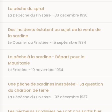
La pêche du sprat
JOURNAL
DATE
La Dépêche du Finistère
30 décembre 1936
Des incidents éclatent au sujet de la vente de
la sardine
JOURNAL
DATE
Le Courrier du Finistère
15 septembre 1934
La pêche à la sardine - Départ pour la
Mauritanie
JOURNAL
DATE
Le Finistère
10 novembre 1934
Une pêche de sardines inespérée - La question
du charbon de terre
JOURNAL
DATE
La Dépêche du Finistère
02 décembre 1937
Les pêcheurs sardiniers ne sont pas sortis hier