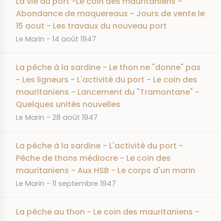
La vie du port -Le coin des mauritaniens -
Abondance de maquereaux - Jours de vente le
15 aout - Les travaux du nouveau port
JOURNAL
DATE
Le Marin
14 août 1947
La pêche à la sardine - Le thon ne "donne" pas
- Les ligneurs - L'activité du port - Le coin des
mauritaniens - Lancement du "Tramontane" -
Quelques unités nouvelles
JOURNAL
DATE
Le Marin
28 août 1947
La pêche à la sardine - L'activité du port -
Pêche de thons médiocre - Le coin des
mauritaniens - Aux HSB - Le corps d'un marin
JOURNAL
DATE
Le Marin
11 septembre 1947
La pêche au thon - Le coin des mauritaniens -