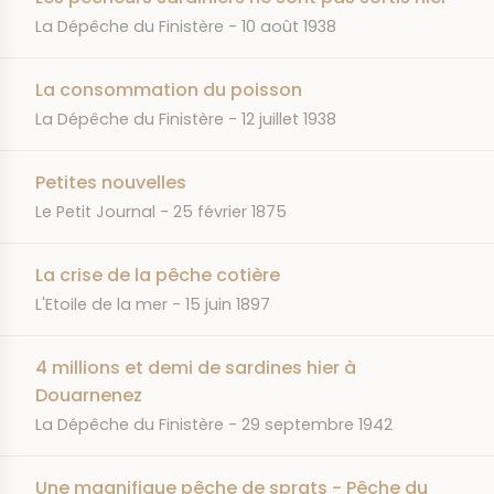
JOURNAL
DATE
La Dépêche du Finistère
10 août 1938
La consommation du poisson
JOURNAL
DATE
La Dépêche du Finistère
12 juillet 1938
Petites nouvelles
JOURNAL
DATE
Le Petit Journal
25 février 1875
La crise de la pêche cotière
JOURNAL
DATE
L'Etoile de la mer
15 juin 1897
4 millions et demi de sardines hier à
Douarnenez
JOURNAL
DATE
La Dépêche du Finistère
29 septembre 1942
Une magnifique pêche de sprats - Pêche du