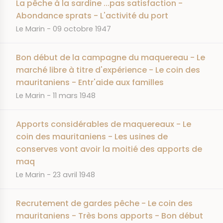
La pêche à la sardine ...pas satisfaction -
Abondance sprats - L'activité du port
JOURNAL
DATE
Le Marin
09 octobre 1947
Bon début de la campagne du maquereau - Le
marché libre à titre d'expérience - Le coin des
mauritaniens - Entr'aide aux familles
JOURNAL
DATE
Le Marin
11 mars 1948
Apports considérables de maquereaux - Le
coin des mauritaniens - Les usines de
conserves vont avoir la moitié des apports de
maq
JOURNAL
DATE
Le Marin
23 avril 1948
Recrutement de gardes pêche - Le coin des
mauritaniens - Très bons apports - Bon début