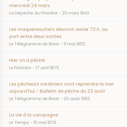
mercredi 24 mars
JOURNAL
DATE
La Dépêche du Finistère
25 mars 1943
Les maquereautiers devront rester 72 h. au
port entre deux sorties
JOURNAL
DATE
Le Télégramme de Brest
11 mai 1952
Hier on a pêché
JOURNAL
DATE
Le Finistère
17 avril 1875
Les pêcheurs sardiniers vont reprendre la mer
aujourd'hui - Bulletin de pêche du 23 août
JOURNAL
DATE
Le Télégramme de Brest
25 août 1952
La vie à la campagne
JOURNAL
DATE
Le Temps
10 mai 1876