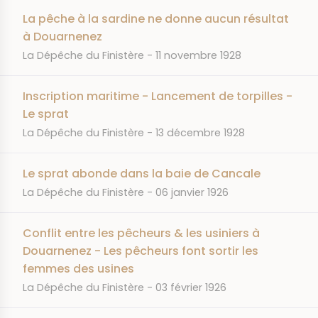
La pêche à la sardine ne donne aucun résultat
à Douarnenez
JOURNAL
DATE
La Dépêche du Finistère
11 novembre 1928
Inscription maritime - Lancement de torpilles -
Le sprat
JOURNAL
DATE
La Dépêche du Finistère
13 décembre 1928
Le sprat abonde dans la baie de Cancale
JOURNAL
DATE
La Dépêche du Finistère
06 janvier 1926
Conflit entre les pêcheurs & les usiniers à
Douarnenez - Les pêcheurs font sortir les
femmes des usines
JOURNAL
DATE
La Dépêche du Finistère
03 février 1926