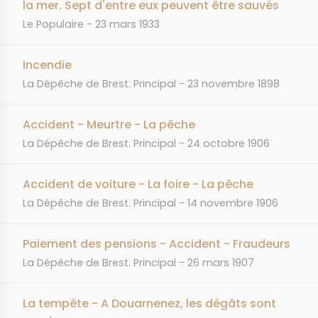
la mer. Sept d'entre eux peuvent être sauvés
JOURNAL
DATE
Le Populaire
23 mars 1933
Incendie
JOURNAL
DATE
La Dépêche de Brest. Principal
23 novembre 1898
Accident - Meurtre - La pêche
JOURNAL
DATE
La Dépêche de Brest. Principal
24 octobre 1906
Accident de voiture - La foire - La pêche
JOURNAL
DATE
La Dépêche de Brest. Principal
14 novembre 1906
Paiement des pensions - Accident - Fraudeurs
JOURNAL
DATE
La Dépêche de Brest. Principal
26 mars 1907
La tempête - A Douarnenez, les dégâts sont