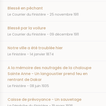
Blessé en pêchant
JOURNAL
DATE
Le Courrier du Finistère
25 novembre 1911
Blessé par la voilure
JOURNAL
DATE
Le Courrier du Finistère
09 décembre 1911
Notre ville a été troublée hier
JOURNAL
DATE
Le Finistère
14 janvier 1874
A la mémoire des naufragés de la chaloupe
Sainte Anne - Un langoustier prend feu en
rentrant de Dakar
JOURNAL
DATE
Le Finistère
08 juin 1935
Caisse de prévoyance - Un sauvetage
JOURNAL
DATE
La Dépêche du Finistère
19 mars 1936