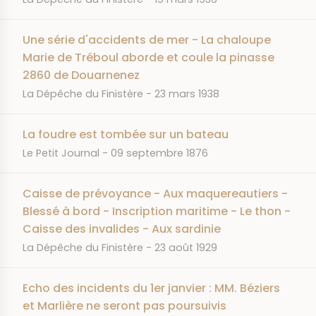
Une série d'accidents de mer - La chaloupe
Marie de Tréboul aborde et coule la pinasse
2860 de Douarnenez
JOURNAL
DATE
La Dépêche du Finistère
23 mars 1938
La foudre est tombée sur un bateau
JOURNAL
DATE
Le Petit Journal
09 septembre 1876
Caisse de prévoyance - Aux maquereautiers -
Blessé à bord - Inscription maritime - Le thon -
Caisse des invalides - Aux sardinie
JOURNAL
DATE
La Dépêche du Finistère
23 août 1929
Echo des incidents du 1er janvier : MM. Béziers
et Marlière ne seront pas poursuivis