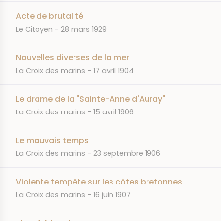
Acte de brutalité
JOURNAL
DATE
Le Citoyen
28 mars 1929
Nouvelles diverses de la mer
JOURNAL
DATE
La Croix des marins
17 avril 1904
Le drame de la "Sainte-Anne d'Auray"
JOURNAL
DATE
La Croix des marins
15 avril 1906
Le mauvais temps
JOURNAL
DATE
La Croix des marins
23 septembre 1906
Violente tempête sur les côtes bretonnes
JOURNAL
DATE
La Croix des marins
16 juin 1907