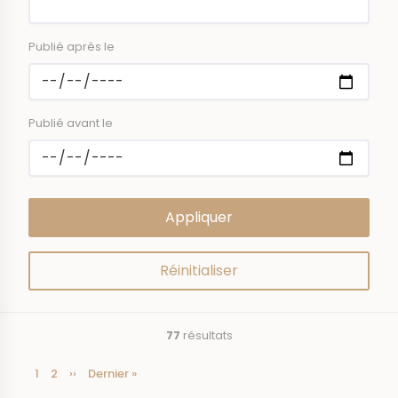
Publié après le
Publié avant le
77
résultats
Page
1
Page
2
Page
››
Dernière
Dernier »
Pagination
courante
suivante
page