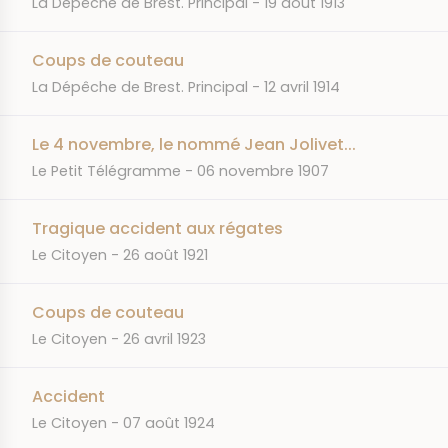
La Dépêche de Brest. Principal
19 août 1913
Coups de couteau
JOURNAL
DATE
La Dépêche de Brest. Principal
12 avril 1914
Le 4 novembre, le nommé Jean Jolivet...
JOURNAL
DATE
Le Petit Télégramme
06 novembre 1907
Tragique accident aux régates
JOURNAL
DATE
Le Citoyen
26 août 1921
Coups de couteau
JOURNAL
DATE
Le Citoyen
26 avril 1923
Accident
JOURNAL
DATE
Le Citoyen
07 août 1924