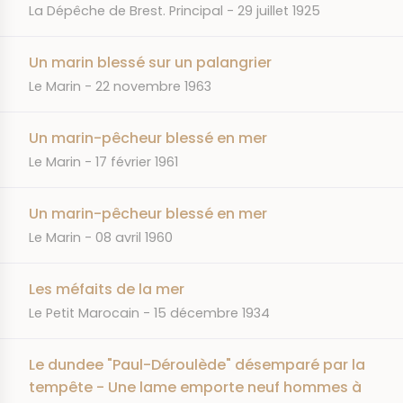
JOURNAL
DATE
La Dépêche de Brest. Principal
29 juillet 1925
Un marin blessé sur un palangrier
JOURNAL
DATE
Le Marin
22 novembre 1963
Un marin-pêcheur blessé en mer
JOURNAL
DATE
Le Marin
17 février 1961
Un marin-pêcheur blessé en mer
JOURNAL
DATE
Le Marin
08 avril 1960
Les méfaits de la mer
JOURNAL
DATE
Le Petit Marocain
15 décembre 1934
Le dundee "Paul-Déroulède" désemparé par la
tempête - Une lame emporte neuf hommes à