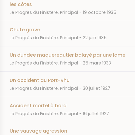
les côtes
JOURNAL
DATE
Le Progrès du Finistère. Principal
19 octobre 1935
Chute grave
JOURNAL
DATE
Le Progrès du Finistère. Principal
22 juin 1935
Un dundee maquereautier balayé par une lame
JOURNAL
DATE
Le Progrès du Finistère. Principal
25 mars 1933
Un accident au Port-Rhu
JOURNAL
DATE
Le Progrès du Finistère. Principal
30 juillet 1927
Accident mortel à bord
JOURNAL
DATE
Le Progrès du Finistère. Principal
16 juillet 1927
Une sauvage agression