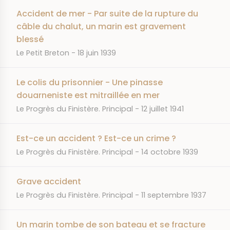
Accident de mer - Par suite de la rupture du
câble du chalut, un marin est gravement
blessé
JOURNAL
DATE
Le Petit Breton
18 juin 1939
Le colis du prisonnier - Une pinasse
douarneniste est mitraillée en mer
JOURNAL
DATE
Le Progrès du Finistère. Principal
12 juillet 1941
Est-ce un accident ? Est-ce un crime ?
JOURNAL
DATE
Le Progrès du Finistère. Principal
14 octobre 1939
Grave accident
JOURNAL
DATE
Le Progrès du Finistère. Principal
11 septembre 1937
Un marin tombe de son bateau et se fracture