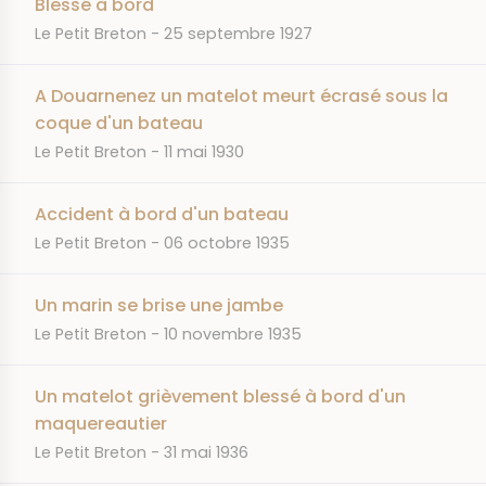
Blessé à bord
JOURNAL
DATE
Le Petit Breton
25 septembre 1927
A Douarnenez un matelot meurt écrasé sous la
coque d'un bateau
JOURNAL
DATE
Le Petit Breton
11 mai 1930
Accident à bord d'un bateau
JOURNAL
DATE
Le Petit Breton
06 octobre 1935
Un marin se brise une jambe
JOURNAL
DATE
Le Petit Breton
10 novembre 1935
Un matelot grièvement blessé à bord d'un
maquereautier
JOURNAL
DATE
Le Petit Breton
31 mai 1936