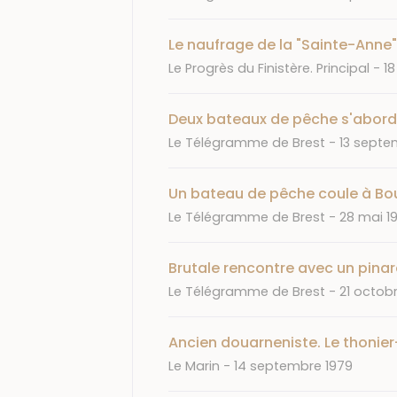
Le naufrage de la "Sainte-Anne"
Journal
D
Le Progrès du Finistère. Principal
18
Deux bateaux de pêche s'abord
Journal
Date
Le Télégramme de Brest
13 septe
Un bateau de pêche coule à Bou
Journal
Date
Le Télégramme de Brest
28 mai 1
Brutale rencontre avec un pinar
Journal
Date
Le Télégramme de Brest
21 octob
Ancien douarneniste. Le thoni
Journal
Date
Le Marin
14 septembre 1979