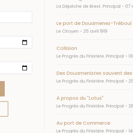
Journal
Dat
La Dépêche de Brest. Principal
07 
Le port de Douarnenez-Tréboul
Journal
Date
Le Citoyen
25 avril 1919
Collision
Journal
D
Le Progrès du Finistère. Principal
08
Des Douarnenistes sauvent des 
Journal
D
Le Progrès du Finistère. Principal
2
A propos du "Lotus"
Journal
D
Le Progrès du Finistère. Principal
28
Au port de Commerce
Journal
D
Le Progrès du Finistère. Principal
14