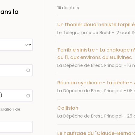
18
résultats
ans la
Un thonier douarneniste torpill
Journal
Date
Le Télégramme de Brest
12 août 1
Terrible sinistre - La chaloupe n
au 11, aux environs du Guilvinec
Journal
Dat
La Dépêche de Brest. Principal
16 
Réunion syndicale - La pêche - 
Journal
Dat
La Dépêche de Brest. Principal
08 
Collision
ulation de
Journal
Dat
La Dépêche de Brest. Principal
26 
Le naufrage du "Claude-Bernard"