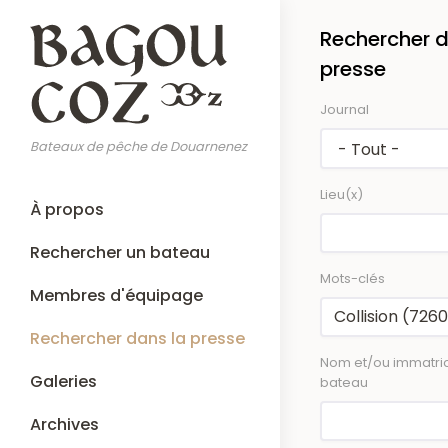
Aller
Rechercher d
au
contenu
presse
principal
Journal
Bateaux de pêche de Douarnenez
Lieu(x)
Main
À propos
navigation
Rechercher un bateau
Mots-clés
Membres d'équipage
Rechercher dans la presse
Nom et/ou immatric
Galeries
bateau
Archives