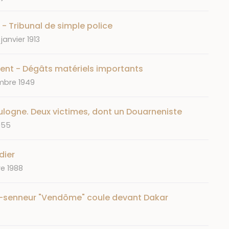
 - Tribunal de simple police
ate
 janvier 1913
ent - Dégâts matériels importants
mbre 1949
logne. Deux victimes, dont un Douarneniste
955
dier
re 1988
er-senneur "Vendôme" coule devant Dakar