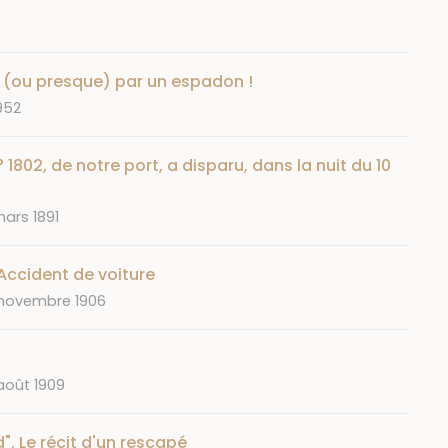
é (ou presque) par un espadon !
952
° 1802, de notre port, a disparu, dans la nuit du 10
e
mars 1891
Accident de voiture
e
novembre 1906
e
août 1909
. Le récit d'un rescapé