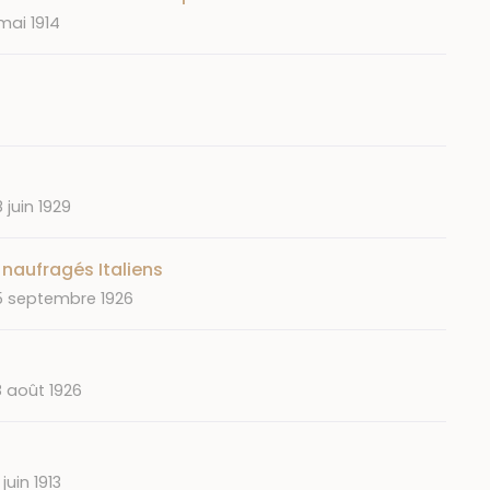
e
mai 1914
ate
 juin 1929
naufragés Italiens
ate
5 septembre 1926
ate
 août 1926
ate
 juin 1913