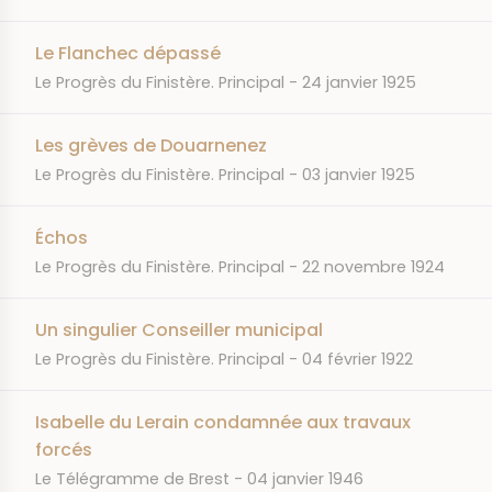
Le Flanchec dépassé
JOURNAL
DATE
Le Progrès du Finistère. Principal
24 janvier 1925
Les grèves de Douarnenez
JOURNAL
DATE
Le Progrès du Finistère. Principal
03 janvier 1925
Échos
JOURNAL
DATE
Le Progrès du Finistère. Principal
22 novembre 1924
Un singulier Conseiller municipal
JOURNAL
DATE
Le Progrès du Finistère. Principal
04 février 1922
Isabelle du Lerain condamnée aux travaux
forcés
JOURNAL
DATE
Le Télégramme de Brest
04 janvier 1946