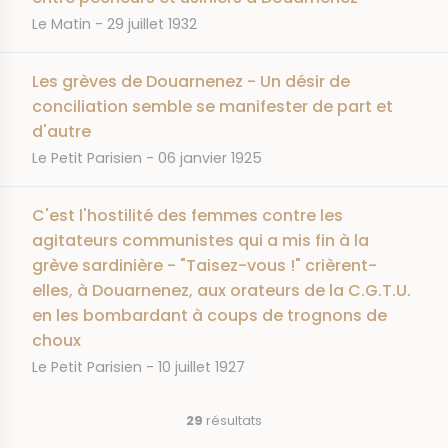
JOURNAL
DATE
Le Matin
29 juillet 1932
Les grèves de Douarnenez - Un désir de
conciliation semble se manifester de part et
d'autre
JOURNAL
DATE
Le Petit Parisien
06 janvier 1925
C'est l'hostilité des femmes contre les
agitateurs communistes qui a mis fin à la
grève sardinière - "Taisez-vous !" crièrent-
elles, à Douarnenez, aux orateurs de la C.G.T.U.
en les bombardant à coups de trognons de
choux
JOURNAL
DATE
Le Petit Parisien
10 juillet 1927
29
résultats