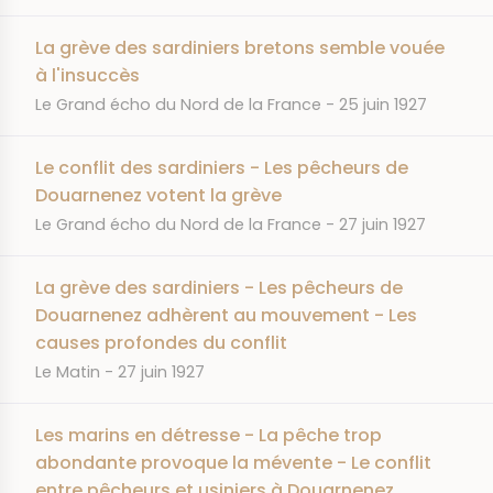
La grève des sardiniers bretons semble vouée
à l'insuccès
JOURNAL
DATE
Le Grand écho du Nord de la France
25 juin 1927
Le conflit des sardiniers - Les pêcheurs de
Douarnenez votent la grève
JOURNAL
DATE
Le Grand écho du Nord de la France
27 juin 1927
La grève des sardiniers - Les pêcheurs de
Douarnenez adhèrent au mouvement - Les
causes profondes du conflit
JOURNAL
DATE
Le Matin
27 juin 1927
Les marins en détresse - La pêche trop
abondante provoque la mévente - Le conflit
entre pêcheurs et usiniers à Douarnenez