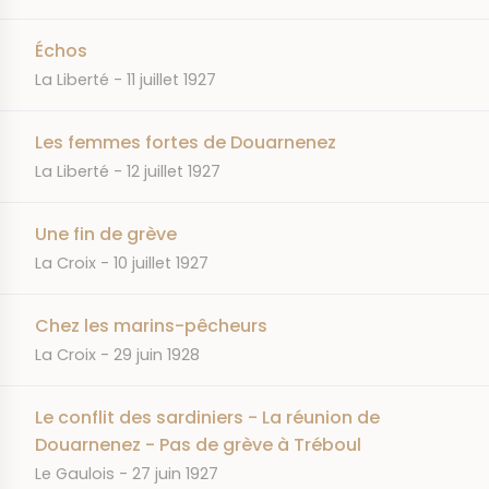
Échos
JOURNAL
DATE
La Liberté
11 juillet 1927
Les femmes fortes de Douarnenez
JOURNAL
DATE
La Liberté
12 juillet 1927
Une fin de grève
JOURNAL
DATE
La Croix
10 juillet 1927
Chez les marins-pêcheurs
JOURNAL
DATE
La Croix
29 juin 1928
Le conflit des sardiniers - La réunion de
Douarnenez - Pas de grève à Tréboul
JOURNAL
DATE
Le Gaulois
27 juin 1927