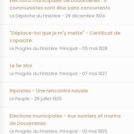
Elections municipales de Douarnenez : 11
communistes sont élus sans concurrents
JOURNAL
DATE
La Dépêche du Finistère
29 décembre 1924
"Déplace-toi que je m'y mette" - Certificat de
capacité
JOURNAL
DATE
Le Progrès du Finistère. Principal
05 mai 1928
Le 1er Mai
JOURNAL
DATE
Le Progrès du Finistère. Principal
07 mai 1927
Ripostes - Une rencontre navale
JOURNAL
DATE
Le Peuple
29 juillet 1929
Elections municipales - Aux ouvriers et marins
de Douarnenez
JOURNAL
DATE
Le Progrès du Finistère. Principal
02 mai 1925