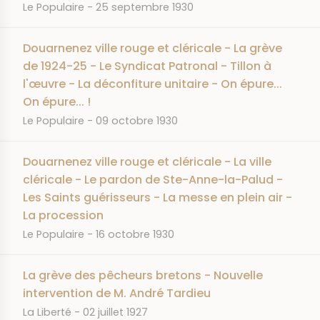
JOURNAL
DATE
Le Populaire
25 septembre 1930
Douarnenez ville rouge et cléricale - La grève
de 1924-25 - Le Syndicat Patronal - Tillon à
l'œuvre - La déconfiture unitaire - On épure...
On épure... !
JOURNAL
DATE
Le Populaire
09 octobre 1930
Douarnenez ville rouge et cléricale - La ville
cléricale - Le pardon de Ste-Anne-la-Palud -
Les Saints guérisseurs - La messe en plein air -
La procession
JOURNAL
DATE
Le Populaire
16 octobre 1930
La grève des pêcheurs bretons - Nouvelle
intervention de M. André Tardieu
JOURNAL
DATE
La Liberté
02 juillet 1927