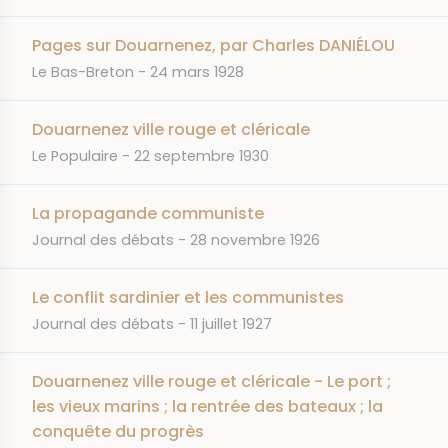
Pages sur Douarnenez, par Charles DANIÉLOU
JOURNAL
DATE
Le Bas-Breton
24 mars 1928
Douarnenez ville rouge et cléricale
JOURNAL
DATE
Le Populaire
22 septembre 1930
La propagande communiste
JOURNAL
DATE
Journal des débats
28 novembre 1926
Le conflit sardinier et les communistes
JOURNAL
DATE
Journal des débats
11 juillet 1927
Douarnenez ville rouge et cléricale - Le port ;
les vieux marins ; la rentrée des bateaux ; la
conquête du progrès