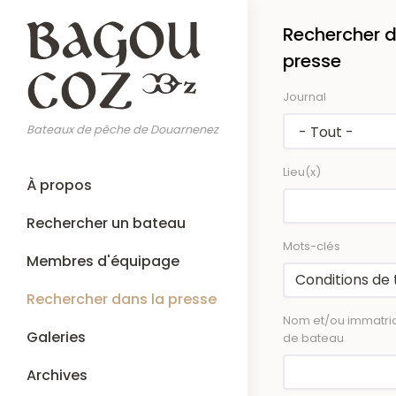
Aller
Rechercher d
au
contenu
presse
principal
Journal
Bateaux de pêche de Douarnenez
Lieu(x)
Main
À propos
navigation
Rechercher un bateau
Mots-clés
Membres d'équipage
Rechercher dans la presse
Nom et/ou immatric
Galeries
de bateau
Archives