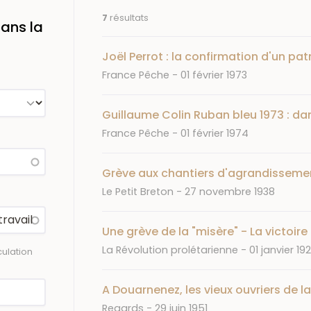
7
résultats
ans la
Joël Perrot : la confirmation d'un pat
Journal
Date
France Pêche
01 février 1973
Guillaume Colin Ruban bleu 1973 : da
Journal
Date
France Pêche
01 février 1974
Grève aux chantiers d'agrandisseme
Journal
Date
Le Petit Breton
27 novembre 1938
Une grève de la "misère" - La victoir
Journal
Date
La Révolution prolétarienne
01 janvier 19
ulation
A Douarnenez, les vieux ouvriers de 
Journal
Date
Regards
29 juin 1951