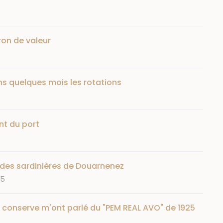
ron de valeur
ns quelques mois les rotations
nt du port
e des sardinières de Douarnenez
25
la conserve m'ont parlé du "PEM REAL AVO" de 1925