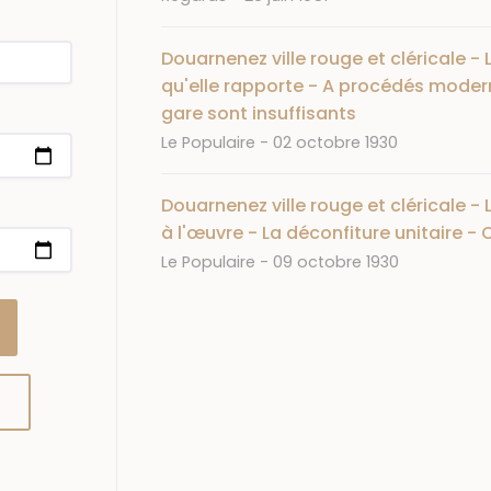
Douarnenez ville rouge et cléricale -
qu'elle rapporte - A procédés moder
gare sont insuffisants
Journal
Date
Le Populaire
02 octobre 1930
Douarnenez ville rouge et cléricale - 
à l'œuvre - La déconfiture unitaire - O
Journal
Date
Le Populaire
09 octobre 1930