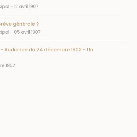
Date
cipal
12 avril 1907
rève générale ?
Date
cipal
05 avril 1907
 - Audience du 24 décembre 1902 - Un
e 1902