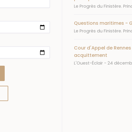
Journal
Le Progrès du Finistère. Prin
Questions maritimes - G
Journal
Le Progrès du Finistère. Prin
Cour d'Appel de Rennes
acquittement
Journal
Date
L'Ouest-Éclair
24 décembr