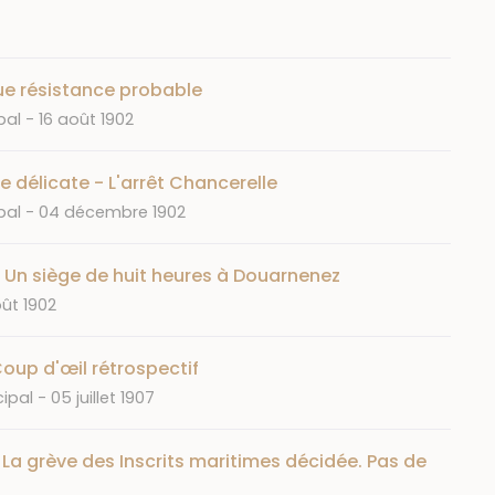
que résistance probable
Date
pal
16 août 1902
e délicate - L'arrêt Chancerelle
Date
pal
04 décembre 1902
- Un siège de huit heures à Douarnenez
ût 1902
oup d'œil rétrospectif
Date
cipal
05 juillet 1907
 La grève des Inscrits maritimes décidée. Pas de