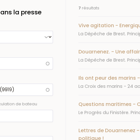
7
résultats
ans la presse
Vive agitation - Energi
Journal
La Dépêche de Brest. Princi
Douarnenez. - Une affair
Journal
La Dépêche de Brest. Princi
Ils ont peur des marins 
Journal
Date
La Croix des marins
24 ao
Questions maritimes - C
ulation de bateau
Journal
Le Progrès du Finistère. Prin
Lettres de Douarnenez -
politique !