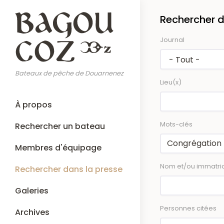
Aller
Rechercher d
au
contenu
Journal
principal
Bateaux de pêche de Douarnenez
Lieu(x)
Main
À propos
navigation
Mots-clés
Rechercher un bateau
Membres d'équipage
Nom et/ou immatric
Rechercher dans la presse
Galeries
Personnes citées
Archives