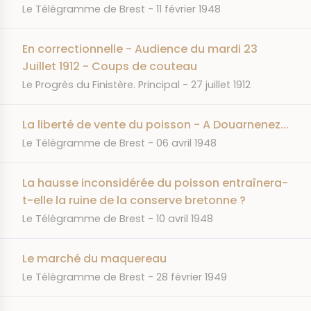
JOURNAL
DATE
Le Télégramme de Brest
11 février 1948
En correctionnelle - Audience du mardi 23
Juillet 1912 - Coups de couteau
JOURNAL
DATE
Le Progrès du Finistère. Principal
27 juillet 1912
La liberté de vente du poisson - A Douarnenez...
JOURNAL
DATE
Le Télégramme de Brest
06 avril 1948
La hausse inconsidérée du poisson entraînera-
t-elle la ruine de la conserve bretonne ?
JOURNAL
DATE
Le Télégramme de Brest
10 avril 1948
Le marché du maquereau
JOURNAL
DATE
Le Télégramme de Brest
28 février 1949