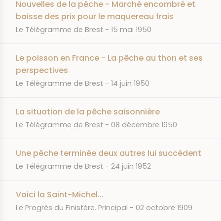
Nouvelles de la pêche - Marché encombré et
baisse des prix pour le maquereau frais
JOURNAL
DATE
Le Télégramme de Brest
15 mai 1950
Le poisson en France - La pêche au thon et ses
perspectives
JOURNAL
DATE
Le Télégramme de Brest
14 juin 1950
La situation de la pêche saisonnière
JOURNAL
DATE
Le Télégramme de Brest
08 décembre 1950
Une pêche terminée deux autres lui succèdent
JOURNAL
DATE
Le Télégramme de Brest
24 juin 1952
Voici la Saint-Michel...
JOURNAL
DATE
Le Progrès du Finistère. Principal
02 octobre 1909