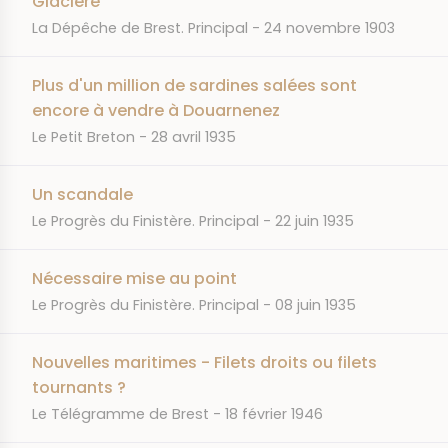
Glacière
JOURNAL
DATE
La Dépêche de Brest. Principal
24 novembre 1903
Plus d'un million de sardines salées sont
encore à vendre à Douarnenez
JOURNAL
DATE
Le Petit Breton
28 avril 1935
Un scandale
JOURNAL
DATE
Le Progrès du Finistère. Principal
22 juin 1935
Nécessaire mise au point
JOURNAL
DATE
Le Progrès du Finistère. Principal
08 juin 1935
Nouvelles maritimes - Filets droits ou filets
tournants ?
JOURNAL
DATE
Le Télégramme de Brest
18 février 1946