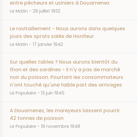
entre pêcheurs et usiniers à Douarnenez
JOURNAL
DATE
Le Matin
29 juillet 1932
Le ravitaillement - Nous aurons dans quelques
jours des sprats salés de Honfleur
JOURNAL
DATE
Le Matin
17 janvier 1942
Sur quelles tables ? Nous aurons bientôt du
thon et des sardines - Il n'y a pas de marché
noir du poisson. Pourtant les consommateurs
n'ont touché qu'une faible part des arrivages
JOURNAL
DATE
Le Populaire
13 juin 1945
A Douarnenez, les mareyeurs laissent pourrir
42 tonnes de poisson
JOURNAL
DATE
Le Populaire
19 novembre 1948