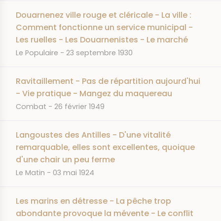
Douarnenez ville rouge et cléricale - La ville :
Comment fonctionne un service municipal -
Les ruelles - Les Douarnenistes - Le marché
JOURNAL
DATE
Le Populaire
23 septembre 1930
Ravitaillement - Pas de répartition aujourd'hui
- Vie pratique - Mangez du maquereau
JOURNAL
DATE
Combat
26 février 1949
Langoustes des Antilles - D'une vitalité
remarquable, elles sont excellentes, quoique
d'une chair un peu ferme
JOURNAL
DATE
Le Matin
03 mai 1924
Les marins en détresse - La pêche trop
abondante provoque la mévente - Le conflit