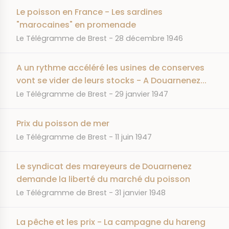
Le poisson en France - Les sardines
"marocaines" en promenade
JOURNAL
DATE
Le Télégramme de Brest
28 décembre 1946
A un rythme accéléré les usines de conserves
vont se vider de leurs stocks - A Douarnenez...
JOURNAL
DATE
Le Télégramme de Brest
29 janvier 1947
Prix du poisson de mer
JOURNAL
DATE
Le Télégramme de Brest
11 juin 1947
Le syndicat des mareyeurs de Douarnenez
demande la liberté du marché du poisson
JOURNAL
DATE
Le Télégramme de Brest
31 janvier 1948
La pêche et les prix - La campagne du hareng