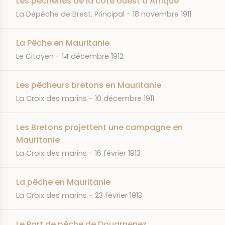
Les pêcheries de la côte ouest d'Afrique
JOURNAL
DATE
La Dépêche de Brest. Principal
18 novembre 1911
La Pêche en Mauritanie
JOURNAL
DATE
Le Citoyen
14 décembre 1912
Les pêcheurs bretons en Mauritanie
JOURNAL
DATE
La Croix des marins
10 décembre 1911
Les Bretons projettent une campagne en
Mauritanie
JOURNAL
DATE
La Croix des marins
16 février 1913
La pêche en Mauritanie
JOURNAL
DATE
La Croix des marins
23 février 1913
Le Port de pêche de Douarnenez