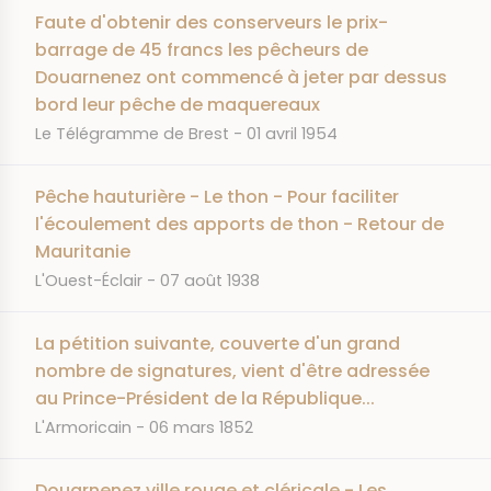
Faute d'obtenir des conserveurs le prix-
barrage de 45 francs les pêcheurs de
Douarnenez ont commencé à jeter par dessus
bord leur pêche de maquereaux
JOURNAL
DATE
Le Télégramme de Brest
01 avril 1954
Pêche hauturière - Le thon - Pour faciliter
l'écoulement des apports de thon - Retour de
Mauritanie
JOURNAL
DATE
L'Ouest-Éclair
07 août 1938
La pétition suivante, couverte d'un grand
nombre de signatures, vient d'être adressée
au Prince-Président de la République...
JOURNAL
DATE
L'Armoricain
06 mars 1852
Douarnenez ville rouge et cléricale - Les