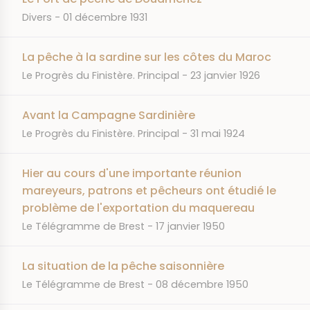
JOURNAL
DATE
Divers
01 décembre 1931
La pêche à la sardine sur les côtes du Maroc
JOURNAL
DATE
Le Progrès du Finistère. Principal
23 janvier 1926
Avant la Campagne Sardinière
JOURNAL
DATE
Le Progrès du Finistère. Principal
31 mai 1924
Hier au cours d'une importante réunion
mareyeurs, patrons et pêcheurs ont étudié le
problème de l'exportation du maquereau
JOURNAL
DATE
Le Télégramme de Brest
17 janvier 1950
La situation de la pêche saisonnière
JOURNAL
DATE
Le Télégramme de Brest
08 décembre 1950