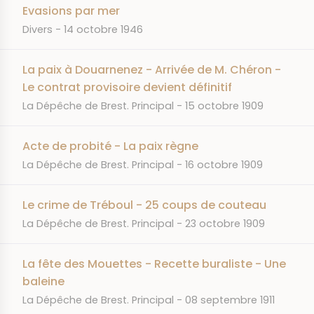
Evasions par mer
JOURNAL
DATE
Divers
14 octobre 1946
La paix à Douarnenez - Arrivée de M. Chéron -
Le contrat provisoire devient définitif
JOURNAL
DATE
La Dépêche de Brest. Principal
15 octobre 1909
Acte de probité - La paix règne
JOURNAL
DATE
La Dépêche de Brest. Principal
16 octobre 1909
Le crime de Tréboul - 25 coups de couteau
JOURNAL
DATE
La Dépêche de Brest. Principal
23 octobre 1909
La fête des Mouettes - Recette buraliste - Une
baleine
JOURNAL
DATE
La Dépêche de Brest. Principal
08 septembre 1911