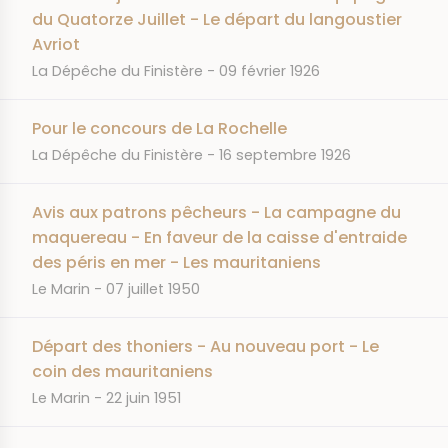
du Quatorze Juillet - Le départ du langoustier
Avriot
JOURNAL
DATE
La Dépêche du Finistère
09 février 1926
Pour le concours de La Rochelle
JOURNAL
DATE
La Dépêche du Finistère
16 septembre 1926
Avis aux patrons pêcheurs - La campagne du
maquereau - En faveur de la caisse d'entraide
des péris en mer - Les mauritaniens
JOURNAL
DATE
Le Marin
07 juillet 1950
Départ des thoniers - Au nouveau port - Le
coin des mauritaniens
JOURNAL
DATE
Le Marin
22 juin 1951