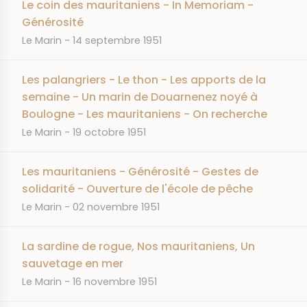
Le coin des mauritaniens - In Memoriam -
Générosité
JOURNAL
DATE
Le Marin
14 septembre 1951
Les palangriers - Le thon - Les apports de la
semaine - Un marin de Douarnenez noyé à
Boulogne - Les mauritaniens - On recherche
JOURNAL
DATE
Le Marin
19 octobre 1951
Les mauritaniens - Générosité - Gestes de
solidarité - Ouverture de l'école de pêche
JOURNAL
DATE
Le Marin
02 novembre 1951
La sardine de rogue, Nos mauritaniens, Un
sauvetage en mer
JOURNAL
DATE
Le Marin
16 novembre 1951