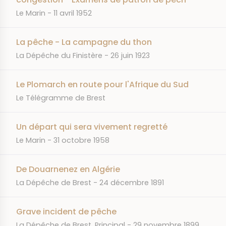
JOURNAL
DATE
Le Marin
11 avril 1952
La pêche - La campagne du thon
JOURNAL
DATE
La Dépêche du Finistère
26 juin 1923
Le Plomarch en route pour l'Afrique du Sud
JOURNAL
Le Télégramme de Brest
Un départ qui sera vivement regretté
JOURNAL
DATE
Le Marin
31 octobre 1958
De Douarnenez en Algérie
JOURNAL
DATE
La Dépêche de Brest
24 décembre 1891
Grave incident de pêche
JOURNAL
DATE
La Dépêche de Brest. Principal
29 novembre 1899