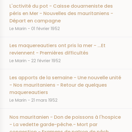
L'activité du pot - Caisse douarneniste des
péris en Mer - Nouvelles des mauritaniens -
Départ en campagne
JOURNAL
DATE
Le Marin
01 février 1952
Les maquereautiers ont pris la mer - ...Et
reviennent - Premières difficultés
JOURNAL
DATE
Le Marin
22 février 1952
Les apports de la semaine - Une nouvelle unité
- Nos mauritaniens - Retour de quelques
maquereautiers
JOURNAL
DATE
Le Marin
21 mars 1952
Nos mauritanien - Don de poissons à l'hospice
- La vedette garde-pêche.- Mort par
congestion - Examens de patron de pêch