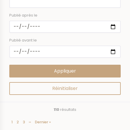
Publié après le
Publié avant le
110
résultats
Page
1
Page
2
Page
3
Page
››
Dernière
Dernier »
Pagination
courante
suivante
page