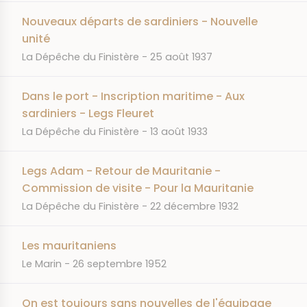
Nouveaux départs de sardiniers - Nouvelle
unité
JOURNAL
DATE
La Dépêche du Finistère
25 août 1937
Dans le port - Inscription maritime - Aux
sardiniers - Legs Fleuret
JOURNAL
DATE
La Dépêche du Finistère
13 août 1933
Legs Adam - Retour de Mauritanie -
Commission de visite - Pour la Mauritanie
JOURNAL
DATE
La Dépêche du Finistère
22 décembre 1932
Les mauritaniens
JOURNAL
DATE
Le Marin
26 septembre 1952
On est toujours sans nouvelles de l'équipage