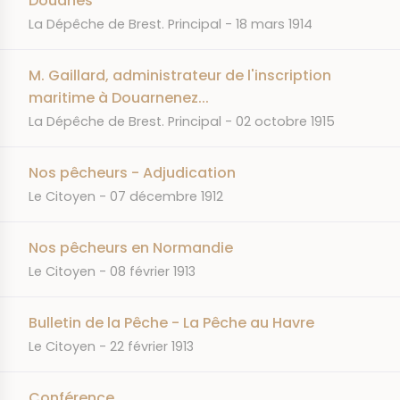
Douanes
JOURNAL
DATE
La Dépêche de Brest. Principal
18 mars 1914
M. Gaillard, administrateur de l'inscription
maritime à Douarnenez...
JOURNAL
DATE
La Dépêche de Brest. Principal
02 octobre 1915
Nos pêcheurs - Adjudication
JOURNAL
DATE
Le Citoyen
07 décembre 1912
Nos pêcheurs en Normandie
JOURNAL
DATE
Le Citoyen
08 février 1913
Bulletin de la Pêche - La Pêche au Havre
JOURNAL
DATE
Le Citoyen
22 février 1913
Conférence