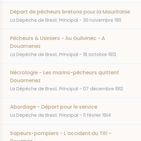
Départ de pêcheurs bretons pour la Mauritanie
JOURNAL
DATE
La Dépêche de Brest. Principal
30 novembre 1911
Pêcheurs & Usiniers - Au Guilvinec - A
Douarnenez
JOURNAL
DATE
La Dépêche de Brest. Principal
18 octobre 1912
Nécrologie - Les marins-pêcheurs quittent
Douarnenez
JOURNAL
DATE
La Dépêche de Brest. Principal
07 décembre 1912
Abordage - Départ pour le service
JOURNAL
DATE
La Dépêche de Brest. Principal
11 février 1914
Sapeurs-pompiers - L'accident du Titi -