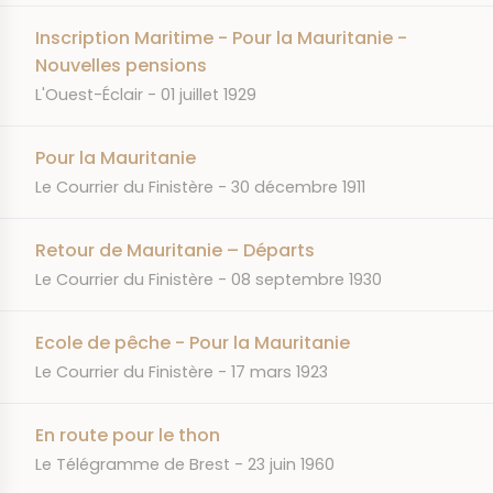
Inscription Maritime - Pour la Mauritanie -
Nouvelles pensions
JOURNAL
DATE
L'Ouest-Éclair
01 juillet 1929
Pour la Mauritanie
JOURNAL
DATE
Le Courrier du Finistère
30 décembre 1911
Retour de Mauritanie – Départs
JOURNAL
DATE
Le Courrier du Finistère
08 septembre 1930
Ecole de pêche - Pour la Mauritanie
JOURNAL
DATE
Le Courrier du Finistère
17 mars 1923
En route pour le thon
JOURNAL
DATE
Le Télégramme de Brest
23 juin 1960