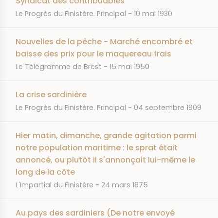
Syndicat des contribuables
JOURNAL
DATE
Le Progrès du Finistère. Principal
10 mai 1930
Nouvelles de la pêche - Marché encombré et
baisse des prix pour le maquereau frais
JOURNAL
DATE
Le Télégramme de Brest
15 mai 1950
La crise sardinière
JOURNAL
DATE
Le Progrès du Finistère. Principal
04 septembre 1909
Hier matin, dimanche, grande agitation parmi
notre population maritime : le sprat était
annoncé, ou plutôt il s'annonçait lui-même le
long de la côte
JOURNAL
DATE
L'Impartial du Finistère
24 mars 1875
Au pays des sardiniers (De notre envoyé