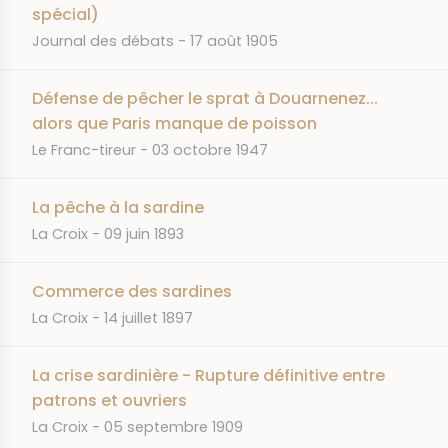
spécial)
JOURNAL
DATE
Journal des débats
17 août 1905
Défense de pêcher le sprat à Douarnenez...
alors que Paris manque de poisson
JOURNAL
DATE
Le Franc-tireur
03 octobre 1947
La pêche à la sardine
JOURNAL
DATE
La Croix
09 juin 1893
Commerce des sardines
JOURNAL
DATE
La Croix
14 juillet 1897
La crise sardinière - Rupture définitive entre
patrons et ouvriers
JOURNAL
DATE
La Croix
05 septembre 1909