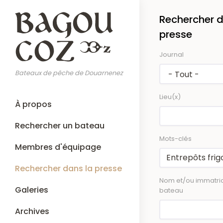
Aller
Rechercher d
au
contenu
presse
principal
Journal
Bateaux de pêche de Douarnenez
Lieu(x)
Main
À propos
navigation
Rechercher un bateau
Mots-clés
Membres d'équipage
Rechercher dans la presse
Nom et/ou immatric
Galeries
bateau
Archives