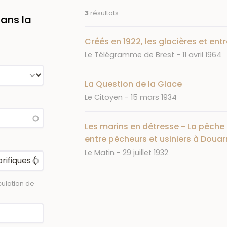
3
résultats
ans la
Créés en 1922, les glacières et en
Journal
Date
Le Télégramme de Brest
11 avril 1964
La Question de la Glace
Journal
Date
Le Citoyen
15 mars 1934
Les marins en détresse - La pêche
entre pêcheurs et usiniers à Doua
Journal
Date
Le Matin
29 juillet 1932
ulation de