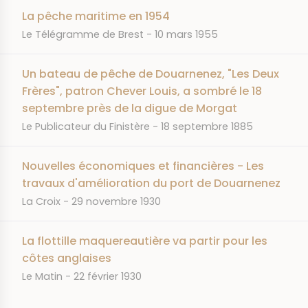
La pêche maritime en 1954
JOURNAL
DATE
Le Télégramme de Brest
10 mars 1955
Un bateau de pêche de Douarnenez, "Les Deux
Frères", patron Chever Louis, a sombré le 18
septembre près de la digue de Morgat
JOURNAL
DATE
Le Publicateur du Finistère
18 septembre 1885
Nouvelles économiques et financières - Les
travaux d'amélioration du port de Douarnenez
JOURNAL
DATE
La Croix
29 novembre 1930
La flottille maquereautière va partir pour les
côtes anglaises
JOURNAL
DATE
Le Matin
22 février 1930