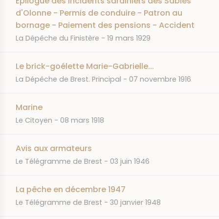
Epilogue des incidents sardiniers des Sables
d'Olonne - Permis de conduire - Patron au
bornage - Paiement des pensions - Accident
JOURNAL
DATE
La Dépêche du Finistère
19 mars 1929
Le brick-goélette Marie-Gabrielle...
JOURNAL
DATE
La Dépêche de Brest. Principal
07 novembre 1916
Marine
JOURNAL
DATE
Le Citoyen
08 mars 1918
Avis aux armateurs
JOURNAL
DATE
Le Télégramme de Brest
03 juin 1946
La pêche en décembre 1947
JOURNAL
DATE
Le Télégramme de Brest
30 janvier 1948