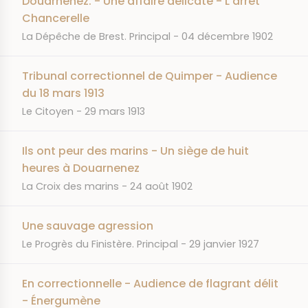
Douarnenez. - Une affaire délicate - L'arrêt
Chancerelle
JOURNAL
DATE
La Dépêche de Brest. Principal
04 décembre 1902
Tribunal correctionnel de Quimper - Audience
du 18 mars 1913
JOURNAL
DATE
Le Citoyen
29 mars 1913
Ils ont peur des marins - Un siège de huit
heures à Douarnenez
JOURNAL
DATE
La Croix des marins
24 août 1902
Une sauvage agression
JOURNAL
DATE
Le Progrès du Finistère. Principal
29 janvier 1927
En correctionnelle - Audience de flagrant délit
- Énergumène