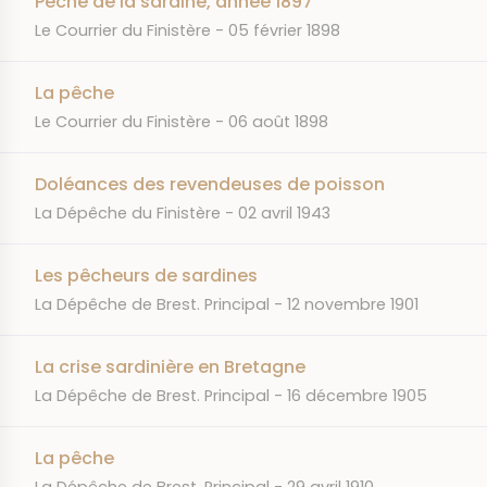
Pêche de la sardine, année 1897
JOURNAL
DATE
Le Courrier du Finistère
05 février 1898
La pêche
JOURNAL
DATE
Le Courrier du Finistère
06 août 1898
Doléances des revendeuses de poisson
JOURNAL
DATE
La Dépêche du Finistère
02 avril 1943
Les pêcheurs de sardines
JOURNAL
DATE
La Dépêche de Brest. Principal
12 novembre 1901
La crise sardinière en Bretagne
JOURNAL
DATE
La Dépêche de Brest. Principal
16 décembre 1905
La pêche
JOURNAL
DATE