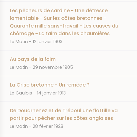
Les pêcheurs de sardine - Une détresse
lamentable - Sur les côtes bretonnes -
Quarante mille sans-travail - Les causes du
chômage - La faim dans les chaumières
JOURNAL
DATE
Le Matin
12 janvier 1903
Au pays de la faim
JOURNAL
DATE
Le Matin
29 novembre 1905
La Crise bretonne - Un remède ?
JOURNAL
DATE
Le Gaulois
14 janvier 1913
De Douarnenez et de Tréboul une flottille va
partir pour pêcher sur les côtes anglaises
JOURNAL
DATE
Le Matin
28 février 1928