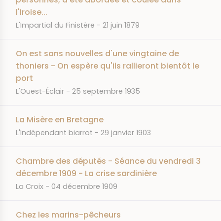
l'Iroise...
JOURNAL
DATE
L'Impartial du Finistère
21 juin 1879
On est sans nouvelles d'une vingtaine de
thoniers - On espère qu'ils rallieront bientôt le
port
JOURNAL
DATE
L'Ouest-Éclair
25 septembre 1935
La Misère en Bretagne
JOURNAL
DATE
L'Indépendant biarrot
29 janvier 1903
Chambre des députés - Séance du vendredi 3
décembre 1909 - La crise sardinière
JOURNAL
DATE
La Croix
04 décembre 1909
Chez les marins-pêcheurs