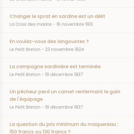
Changer le sprat en sardine est un délit
JOURNAL
DATE
La Croix des marins
16 novembre 1913
En voulez-vous des langoustes ?
JOURNAL
DATE
Le Petit Breton
23 novembre 1924
La campagne sardinière est terminée
JOURNAL
DATE
Le Petit Breton
19 décembre 1937
Un pêcheur perd un carnet renfermant le gain
de l'équipage
JOURNAL
DATE
Le Petit Breton
19 décembre 1937
La question du prix minimum du maquereau :
150 francs ou 130 francs ?