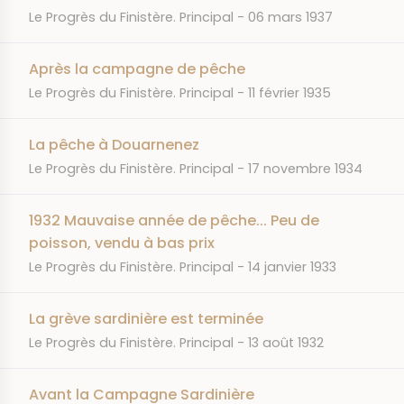
JOURNAL
DATE
Le Progrès du Finistère. Principal
06 mars 1937
Après la campagne de pêche
JOURNAL
DATE
Le Progrès du Finistère. Principal
11 février 1935
La pêche à Douarnenez
JOURNAL
DATE
Le Progrès du Finistère. Principal
17 novembre 1934
1932 Mauvaise année de pêche... Peu de
poisson, vendu à bas prix
JOURNAL
DATE
Le Progrès du Finistère. Principal
14 janvier 1933
La grève sardinière est terminée
JOURNAL
DATE
Le Progrès du Finistère. Principal
13 août 1932
Avant la Campagne Sardinière