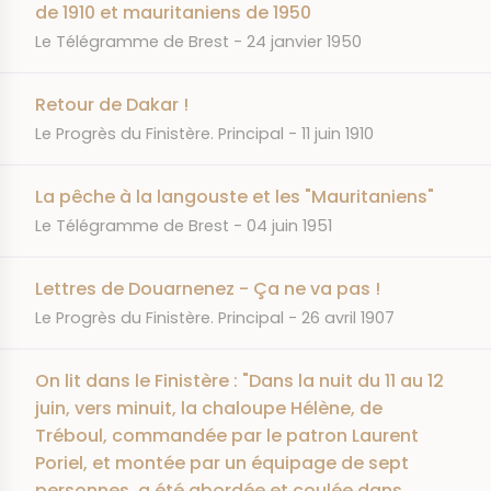
de 1910 et mauritaniens de 1950
JOURNAL
DATE
Le Télégramme de Brest
24 janvier 1950
Retour de Dakar !
JOURNAL
DATE
Le Progrès du Finistère. Principal
11 juin 1910
La pêche à la langouste et les "Mauritaniens"
JOURNAL
DATE
Le Télégramme de Brest
04 juin 1951
Lettres de Douarnenez - Ça ne va pas !
JOURNAL
DATE
Le Progrès du Finistère. Principal
26 avril 1907
On lit dans le Finistère : "Dans la nuit du 11 au 12
juin, vers minuit, la chaloupe Hélène, de
Tréboul, commandée par le patron Laurent
Poriel, et montée par un équipage de sept
personnes, a été abordée et coulée dans