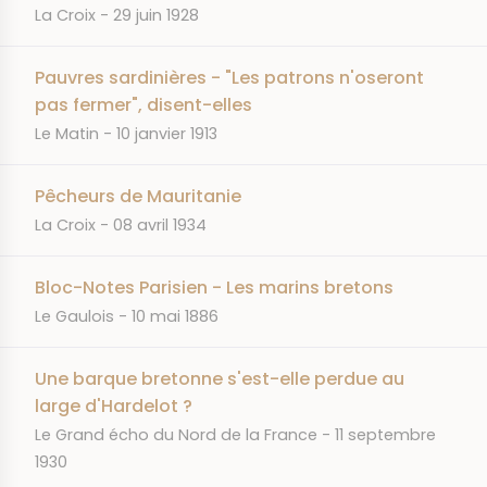
JOURNAL
DATE
La Croix
29 juin 1928
Pauvres sardinières - "Les patrons n'oseront
pas fermer", disent-elles
JOURNAL
DATE
Le Matin
10 janvier 1913
Pêcheurs de Mauritanie
JOURNAL
DATE
La Croix
08 avril 1934
Bloc-Notes Parisien - Les marins bretons
JOURNAL
DATE
Le Gaulois
10 mai 1886
Une barque bretonne s'est-elle perdue au
large d'Hardelot ?
JOURNAL
DATE
Le Grand écho du Nord de la France
11 septembre
1930