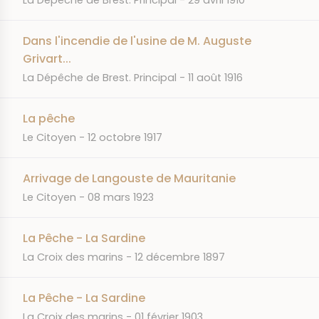
La Dépêche de Brest. Principal
29 avril 1910
Dans l'incendie de l'usine de M. Auguste
Grivart...
JOURNAL
DATE
La Dépêche de Brest. Principal
11 août 1916
La pêche
JOURNAL
DATE
Le Citoyen
12 octobre 1917
Arrivage de Langouste de Mauritanie
JOURNAL
DATE
Le Citoyen
08 mars 1923
La Pêche - La Sardine
JOURNAL
DATE
La Croix des marins
12 décembre 1897
La Pêche - La Sardine
JOURNAL
DATE
La Croix des marins
01 février 1903