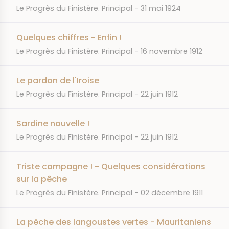
JOURNAL
DATE
Le Progrès du Finistère. Principal
31 mai 1924
Quelques chiffres - Enfin !
JOURNAL
DATE
Le Progrès du Finistère. Principal
16 novembre 1912
Le pardon de l'Iroise
JOURNAL
DATE
Le Progrès du Finistère. Principal
22 juin 1912
Sardine nouvelle !
JOURNAL
DATE
Le Progrès du Finistère. Principal
22 juin 1912
Triste campagne ! - Quelques considérations
sur la pêche
JOURNAL
DATE
Le Progrès du Finistère. Principal
02 décembre 1911
La pêche des langoustes vertes - Mauritaniens