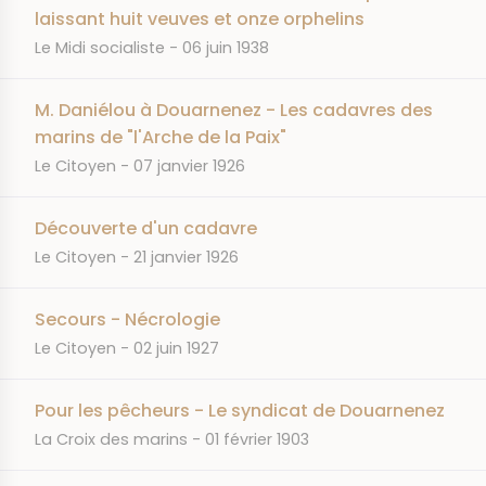
laissant huit veuves et onze orphelins
JOURNAL
DATE
Le Midi socialiste
06 juin 1938
M. Daniélou à Douarnenez - Les cadavres des
marins de "l'Arche de la Paix"
JOURNAL
DATE
Le Citoyen
07 janvier 1926
Découverte d'un cadavre
JOURNAL
DATE
Le Citoyen
21 janvier 1926
Secours - Nécrologie
JOURNAL
DATE
Le Citoyen
02 juin 1927
Pour les pêcheurs - Le syndicat de Douarnenez
JOURNAL
DATE
La Croix des marins
01 février 1903