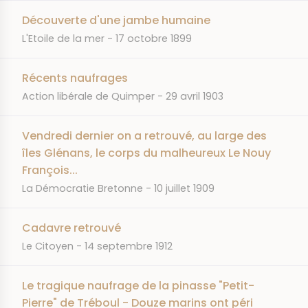
Découverte d'une jambe humaine
JOURNAL
DATE
L'Etoile de la mer
17 octobre 1899
Récents naufrages
JOURNAL
DATE
Action libérale de Quimper
29 avril 1903
Vendredi dernier on a retrouvé, au large des
îles Glénans, le corps du malheureux Le Nouy
François...
JOURNAL
DATE
La Démocratie Bretonne
10 juillet 1909
Cadavre retrouvé
JOURNAL
DATE
Le Citoyen
14 septembre 1912
Le tragique naufrage de la pinasse "Petit-
Pierre" de Tréboul - Douze marins ont péri