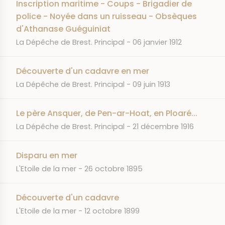
Inscription maritime - Coups - Brigadier de
police - Noyée dans un ruisseau - Obsèques
d'Athanase Guéguiniat
JOURNAL
DATE
La Dépêche de Brest. Principal
06 janvier 1912
Découverte d'un cadavre en mer
JOURNAL
DATE
La Dépêche de Brest. Principal
09 juin 1913
Le père Ansquer, de Pen-ar-Hoat, en Ploaré...
JOURNAL
DATE
La Dépêche de Brest. Principal
21 décembre 1916
Disparu en mer
JOURNAL
DATE
L'Etoile de la mer
26 octobre 1895
Découverte d'un cadavre
JOURNAL
DATE
L'Etoile de la mer
12 octobre 1899