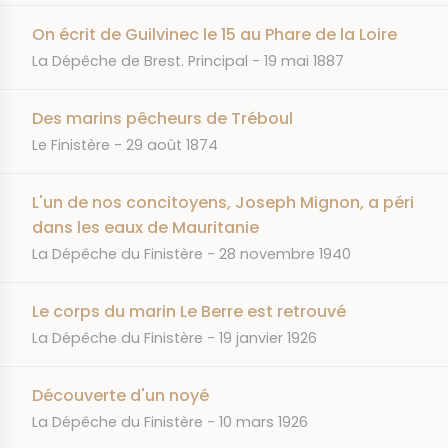
On écrit de Guilvinec le 15 au Phare de la Loire
JOURNAL
DATE
La Dépêche de Brest. Principal
19 mai 1887
Des marins pêcheurs de Tréboul
JOURNAL
DATE
Le Finistère
29 août 1874
L'un de nos concitoyens, Joseph Mignon, a péri
dans les eaux de Mauritanie
JOURNAL
DATE
La Dépêche du Finistère
28 novembre 1940
Le corps du marin Le Berre est retrouvé
JOURNAL
DATE
La Dépêche du Finistère
19 janvier 1926
Découverte d'un noyé
JOURNAL
DATE
La Dépêche du Finistère
10 mars 1926