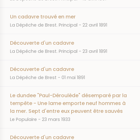
Un cadavre trouvé en mer
JOURNAL
DATE
La Dépêche de Brest. Principal
22 avril 1891
Découverte d'un cadavre
JOURNAL
DATE
La Dépêche de Brest. Principal
23 avril 1891
Découverte d'un cadavre
JOURNAL
DATE
La Dépêche de Brest
01 mai 1891
Le dundee "Paul-Déroulède" désemparé par la
tempête - Une lame emporte neuf hommes à
la mer. Sept d'entre eux peuvent être sauvés
JOURNAL
DATE
Le Populaire
23 mars 1933
Découverte d'un cadavre