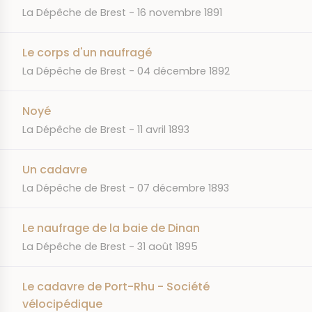
JOURNAL
DATE
La Dépêche de Brest
16 novembre 1891
Le corps d'un naufragé
JOURNAL
DATE
La Dépêche de Brest
04 décembre 1892
Noyé
JOURNAL
DATE
La Dépêche de Brest
11 avril 1893
Un cadavre
JOURNAL
DATE
La Dépêche de Brest
07 décembre 1893
Le naufrage de la baie de Dinan
JOURNAL
DATE
La Dépêche de Brest
31 août 1895
Le cadavre de Port-Rhu - Société
vélocipédique