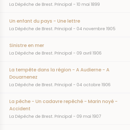
JOURNAL
DATE
La Dépêche de Brest. Principal
10 mai 1899
Un enfant du pays - Une lettre
JOURNAL
DATE
La Dépêche de Brest. Principal
04 novembre 1905
Sinistre en mer
JOURNAL
DATE
La Dépêche de Brest. Principal
09 avril 1906
La tempête dans la région - A Audierne - A
Douarnenez
JOURNAL
DATE
La Dépêche de Brest. Principal
04 octobre 1906
La pêche - Un cadavre repêché - Marin noyé -
Accident
JOURNAL
DATE
La Dépêche de Brest. Principal
09 mai 1907