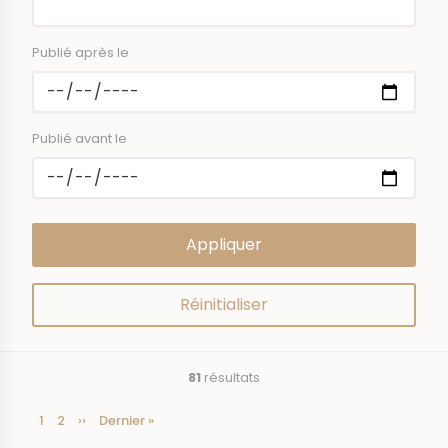
Publié après le
Publié avant le
81
résultats
Page
1
Page
2
Page
››
Dernière
Dernier »
Pagination
courante
suivante
page