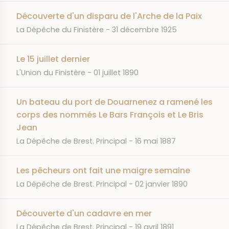
Découverte d'un disparu de l'Arche de la Paix
JOURNAL
DATE
La Dépêche du Finistère
31 décembre 1925
Le 15 juillet dernier
JOURNAL
DATE
L'Union du Finistère
01 juillet 1890
Un bateau du port de Douarnenez a ramené les
corps des nommés Le Bars François et Le Bris
Jean
JOURNAL
DATE
La Dépêche de Brest. Principal
16 mai 1887
Les pêcheurs ont fait une maigre semaine
JOURNAL
DATE
La Dépêche de Brest. Principal
02 janvier 1890
Découverte d'un cadavre en mer
JOURNAL
DATE
La Dépêche de Brest. Principal
19 avril 1891