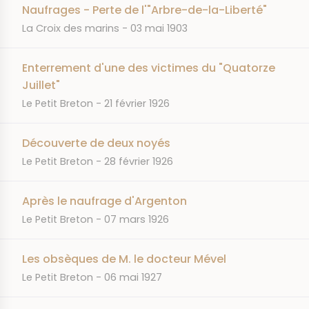
Naufrages - Perte de l'"Arbre-de-la-Liberté"
JOURNAL
DATE
La Croix des marins
03 mai 1903
Enterrement d'une des victimes du "Quatorze
Juillet"
JOURNAL
DATE
Le Petit Breton
21 février 1926
Découverte de deux noyés
JOURNAL
DATE
Le Petit Breton
28 février 1926
Après le naufrage d'Argenton
JOURNAL
DATE
Le Petit Breton
07 mars 1926
Les obsèques de M. le docteur Mével
JOURNAL
DATE
Le Petit Breton
06 mai 1927