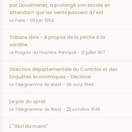
par Douarnenez, a prolongé son escale en
attendant que les vents passent à l'est
JOURNAL
DATE
Ici Paris
09 juin 1952
Tribune libre - A propos de la pêche à la
sardine
JOURNAL
DATE
Le Progrès du Finistère. Principal
21 juillet 1917
Direction départementale du Contrôle et des
Enquêtes économiques - Décision
JOURNAL
DATE
Le Télégramme de Brest
06 août 1946
Le prix du sprat
JOURNAL
DATE
Le Télégramme de Brest
22 octobre 1946
L'"Abri du marin"