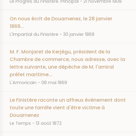
JOURNAL
DATE
Le Progrès du Finistère. Principal
21 novembre 1908
On nous écrit de Douarnenez, le 28 janvier
1869...
JOURNAL
DATE
L'Impartial du Finistère
30 janvier 1869
M. F. Monjaret de Kerjégu, président de la
Chambre de commerce, nous adresse, avec la
lettre suivante, une dépêche de M. l'amiral
préfet maritime...
JOURNAL
DATE
L'Armoricain
08 mai 1869
Le Finistère raconte un affreux événement dont
toute une famille vient d'être victime à
Douarnenez
JOURNAL
DATE
Le Temps
13 août 1872