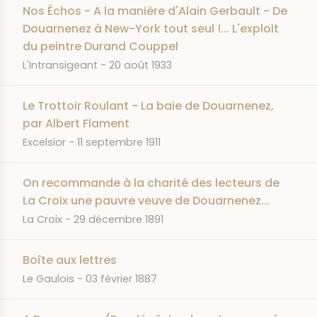
Nos Échos - A la manière d'Alain Gerbault - De
Douarnenez à New-York tout seul !... L'exploit
du peintre Durand Couppel
JOURNAL
DATE
L'Intransigeant
20 août 1933
Le Trottoir Roulant - La baie de Douarnenez,
par Albert Flament
JOURNAL
DATE
Excelsior
11 septembre 1911
On recommande à la charité des lecteurs de
La Croix une pauvre veuve de Douarnenez...
JOURNAL
DATE
La Croix
29 décembre 1891
Boîte aux lettres
JOURNAL
DATE
Le Gaulois
03 février 1887