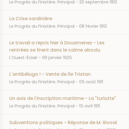
JOURNAL
DATE
Le Progrès du Finistère. Principal
20 septembre 1913
La Crise sardinière
JOURNAL
DATE
Le Progrès du Finistère. Principal
08 février 1913
Le travail a repris hier à Douarnenez - Les
rentrées se firent dans le calme absolu
JOURNAL
DATE
L'Ouest-Éclair
09 janvier 1925
L'antibéluga ! - Vente de île Tristan
JOURNAL
DATE
Le Progrès du Finistère. Principal
05 août 1911
Un avis de l'Inscription maritime - La "turlutte"
JOURNAL
DATE
Le Progrès du Finistère. Principal
15 avril 1911
Subventions politiques - Réponse de M. Rivoal