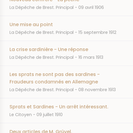
JOURNAL
DATE
La Dépêche de Brest. Principal
09 avril 1906
Une mise au point
JOURNAL
DATE
La Dépêche de Brest. Principal
15 septembre 1912
La crise sardinière - Une réponse
JOURNAL
DATE
La Dépêche de Brest. Principal
16 mars 1913
Les sprats ne sont pas des sardines -
Fraudeurs condamnés en Allemagne
JOURNAL
DATE
La Dépêche de Brest. Principal
08 novembre 1913
Sprats et Sardines - Un arrêt intéressant.
JOURNAL
DATE
Le Citoyen
09 juillet 1910
Deux articles de M. Grüvel.