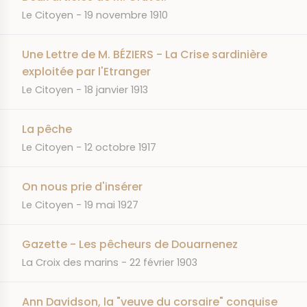
JOURNAL
DATE
Le Citoyen
19 novembre 1910
Une Lettre de M. BÉZIERS - La Crise sardinière
exploitée par l'Etranger
JOURNAL
DATE
Le Citoyen
18 janvier 1913
La pêche
JOURNAL
DATE
Le Citoyen
12 octobre 1917
On nous prie d'insérer
JOURNAL
DATE
Le Citoyen
19 mai 1927
Gazette - Les pêcheurs de Douarnenez
JOURNAL
DATE
La Croix des marins
22 février 1903
Ann Davidson, la "veuve du corsaire" conquise