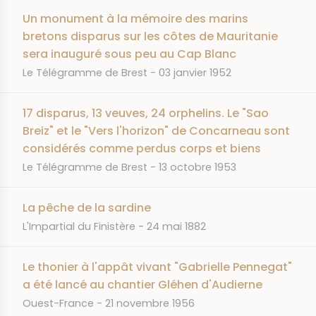
Un monument à la mémoire des marins
bretons disparus sur les côtes de Mauritanie
sera inauguré sous peu au Cap Blanc
JOURNAL
DATE
Le Télégramme de Brest
03 janvier 1952
17 disparus, 13 veuves, 24 orphelins. Le "Sao
Breiz" et le "Vers l'horizon" de Concarneau sont
considérés comme perdus corps et biens
JOURNAL
DATE
Le Télégramme de Brest
13 octobre 1953
La pêche de la sardine
JOURNAL
DATE
L'Impartial du Finistère
24 mai 1882
Le thonier à l'appât vivant "Gabrielle Pennegat"
a été lancé au chantier Gléhen d'Audierne
JOURNAL
DATE
Ouest-France
21 novembre 1956