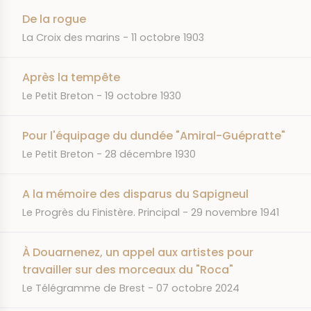
De la rogue
JOURNAL
DATE
La Croix des marins
11 octobre 1903
Après la tempête
JOURNAL
DATE
Le Petit Breton
19 octobre 1930
Pour l'équipage du dundée "Amiral-Guépratte"
JOURNAL
DATE
Le Petit Breton
28 décembre 1930
A la mémoire des disparus du Sapigneul
JOURNAL
DATE
Le Progrès du Finistère. Principal
29 novembre 1941
À Douarnenez, un appel aux artistes pour
travailler sur des morceaux du "Roca"
JOURNAL
DATE
Le Télégramme de Brest
07 octobre 2024