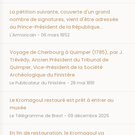
La pétition suivante, couverte d'un grand
nombre de signatures, vient d'être adressée
au Prince-Président de la République...
JOURNAL
DATE
L'Armoricain
06 mars 1852
Voyage de Cherbourg à Quimper (1785), par J.
Trévédy, Ancien Président du Tribunal de
Quimper, Vice-Président de la Société
Archéologique du Finistère
JOURNAL
DATE
Le Publicateur du Finistère
29 mai 1891
Le Kromagoul restauré est prêt à entrer au
musée
JOURNAL
DATE
Le Télégramme de Brest
09 décembre 2025
En fin de restauration, le Kromagoul va