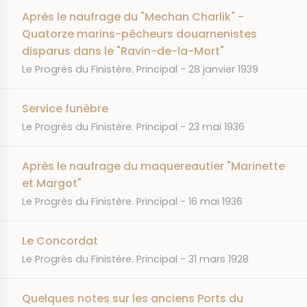
Après le naufrage du "Mechan Charlik" -
Quatorze marins-pêcheurs douarnenistes
disparus dans le "Ravin-de-la-Mort"
JOURNAL
DATE
Le Progrès du Finistère. Principal
28 janvier 1939
Service funèbre
JOURNAL
DATE
Le Progrès du Finistère. Principal
23 mai 1936
Après le naufrage du maquereautier "Marinette
et Margot"
JOURNAL
DATE
Le Progrès du Finistère. Principal
16 mai 1936
Le Concordat
JOURNAL
DATE
Le Progrès du Finistère. Principal
31 mars 1928
Quelques notes sur les anciens Ports du