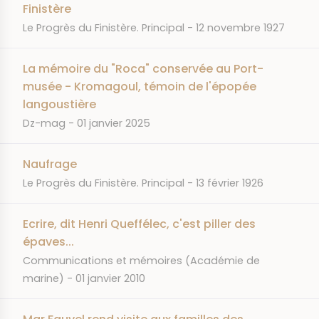
Finistère
JOURNAL
DATE
Le Progrès du Finistère. Principal
12 novembre 1927
La mémoire du "Roca" conservée au Port-
musée - Kromagoul, témoin de l'épopée
langoustière
JOURNAL
DATE
Dz-mag
01 janvier 2025
Naufrage
JOURNAL
DATE
Le Progrès du Finistère. Principal
13 février 1926
Ecrire, dit Henri Queffélec, c'est piller des
épaves...
JOURNAL
Communications et mémoires (Académie de
DATE
marine)
01 janvier 2010