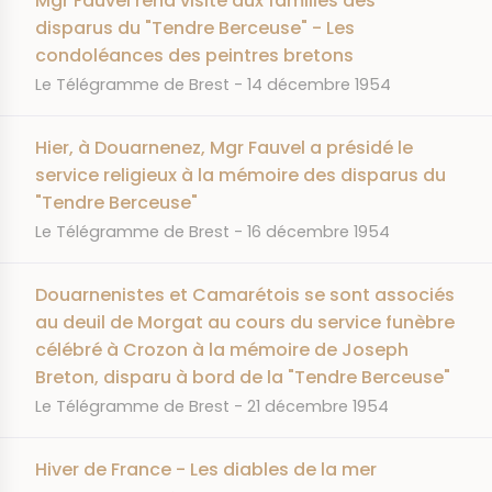
Mgr Fauvel rend visite aux familles des
disparus du "Tendre Berceuse" - Les
condoléances des peintres bretons
JOURNAL
DATE
Le Télégramme de Brest
14 décembre 1954
Hier, à Douarnenez, Mgr Fauvel a présidé le
service religieux à la mémoire des disparus du
"Tendre Berceuse"
JOURNAL
DATE
Le Télégramme de Brest
16 décembre 1954
Douarnenistes et Camarétois se sont associés
au deuil de Morgat au cours du service funèbre
célébré à Crozon à la mémoire de Joseph
Breton, disparu à bord de la "Tendre Berceuse"
JOURNAL
DATE
Le Télégramme de Brest
21 décembre 1954
Hiver de France - Les diables de la mer