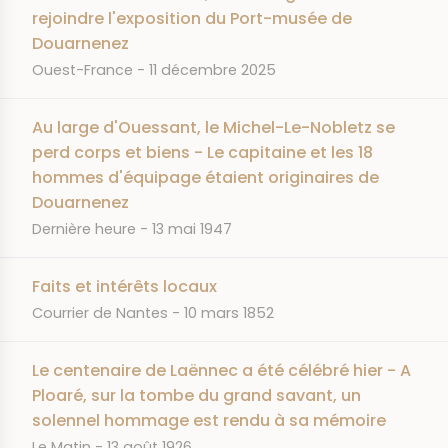
rejoindre l'exposition du Port-musée de
Douarnenez
JOURNAL
DATE
Ouest-France
11 décembre 2025
Au large d'Ouessant, le Michel-Le-Nobletz se
perd corps et biens - Le capitaine et les 18
hommes d'équipage étaient originaires de
Douarnenez
JOURNAL
DATE
Dernière heure
13 mai 1947
Faits et intérêts locaux
JOURNAL
DATE
Courrier de Nantes
10 mars 1852
Le centenaire de Laënnec a été célébré hier - A
Ploaré, sur la tombe du grand savant, un
solennel hommage est rendu à sa mémoire
JOURNAL
DATE
Le Matin
13 août 1926