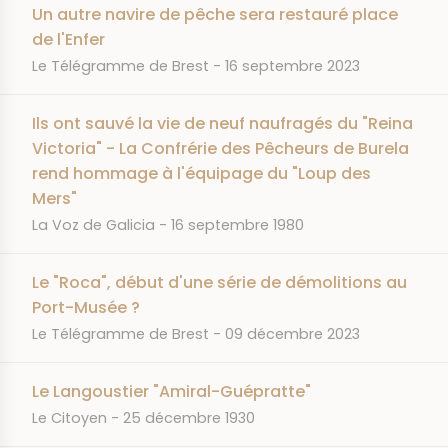
Un autre navire de pêche sera restauré place
de l'Enfer
JOURNAL
DATE
Le Télégramme de Brest
16 septembre 2023
Ils ont sauvé la vie de neuf naufragés du "Reina
Victoria" - La Confrérie des Pêcheurs de Burela
rend hommage à l'équipage du "Loup des
Mers"
JOURNAL
DATE
La Voz de Galicia
16 septembre 1980
Le "Roca", début d'une série de démolitions au
Port-Musée ?
JOURNAL
DATE
Le Télégramme de Brest
09 décembre 2023
Le Langoustier "Amiral-Guépratte"
JOURNAL
DATE
Le Citoyen
25 décembre 1930