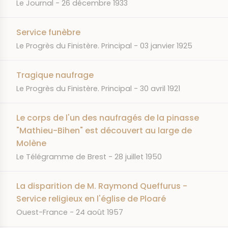
JOURNAL
DATE
Le Journal
26 décembre 1933
Service funèbre
JOURNAL
DATE
Le Progrès du Finistère. Principal
03 janvier 1925
Tragique naufrage
JOURNAL
DATE
Le Progrès du Finistère. Principal
30 avril 1921
Le corps de l'un des naufragés de la pinasse
"Mathieu-Bihen" est découvert au large de
Molène
JOURNAL
DATE
Le Télégramme de Brest
28 juillet 1950
La disparition de M. Raymond Queffurus -
Service religieux en l'église de Ploaré
JOURNAL
DATE
Ouest-France
24 août 1957