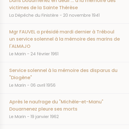
Dans Douarnenez en deuil ... à la mémoire des
victimes de la Sainte Thérèse
JOURNAL
DATE
La Dépêche du Finistère
20 novembre 1941
Mgr FAUVEL a présidé mardi dernier à Tréboul
un service solennel à la mémoire des marins de
l'ALMAJO
JOURNAL
DATE
Le Marin
24 février 1961
Service solennel à la mémoire des disparus du
"Diogène"
JOURNAL
DATE
Le Marin
06 avril 1956
Après le naufrage du "Michèle-et-Manu"
Douarnenez pleure ses morts
JOURNAL
DATE
Le Marin
19 janvier 1962