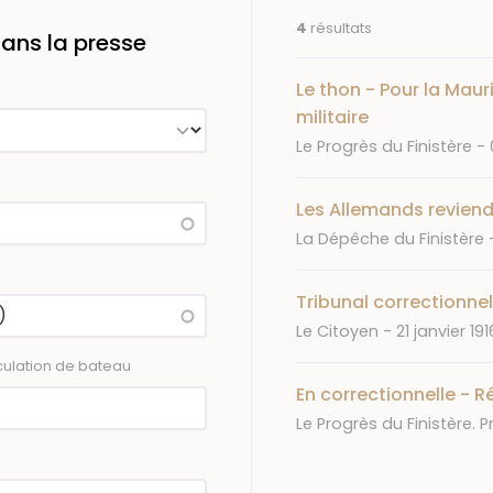
4
résultats
ans la presse
Le thon - Pour la Mau
militaire
Journal
Le Progrès du Finistère
Les Allemands reviend
Journal
La Dépêche du Finistère
Tribunal correctionnel
Journal
Date
Le Citoyen
21 janvier 191
ulation de bateau
En correctionnelle - R
Journal
Le Progrès du Finistère. P