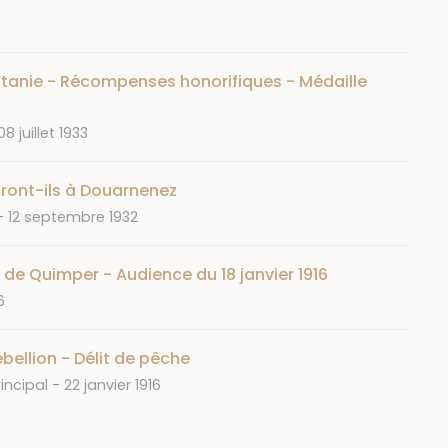
ritanie - Récompenses honorifiques - Médaille
Date
08 juillet 1933
ront-ils à Douarnenez
Date
12 septembre 1932
 de Quimper - Audience du 18 janvier 1916
6
ébellion - Délit de pêche
Date
rincipal
22 janvier 1916