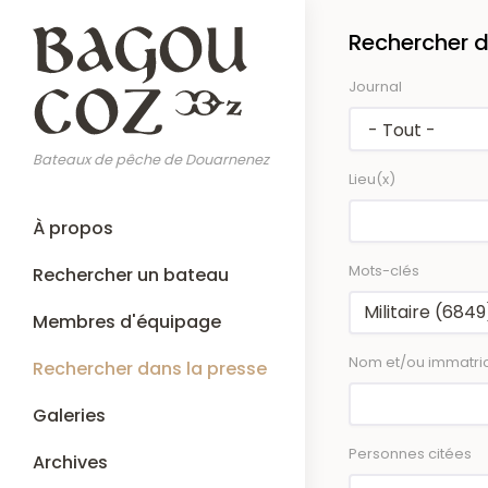
Aller
Rechercher d
au
contenu
Journal
principal
Bateaux de pêche de Douarnenez
Lieu(x)
Main
À propos
navigation
Mots-clés
Rechercher un bateau
Membres d'équipage
Nom et/ou immatric
Rechercher dans la presse
Galeries
Personnes citées
Archives