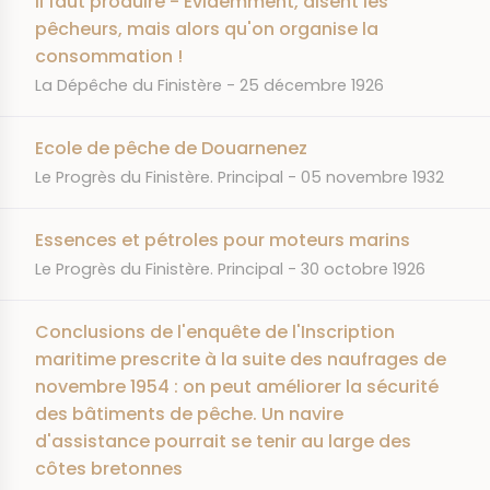
Il faut produire - Evidemment, disent les
pêcheurs, mais alors qu'on organise la
consommation !
JOURNAL
DATE
La Dépêche du Finistère
25 décembre 1926
Ecole de pêche de Douarnenez
JOURNAL
DATE
Le Progrès du Finistère. Principal
05 novembre 1932
Essences et pétroles pour moteurs marins
JOURNAL
DATE
Le Progrès du Finistère. Principal
30 octobre 1926
Conclusions de l'enquête de l'Inscription
maritime prescrite à la suite des naufrages de
novembre 1954 : on peut améliorer la sécurité
des bâtiments de pêche. Un navire
d'assistance pourrait se tenir au large des
côtes bretonnes