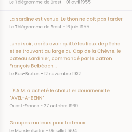
JOURNAL
DATE
Le Télégramme de Brest
01 avril 1955
La sardine est venue. Le thon ne doit pas tarder
JOURNAL
DATE
Le Télégramme de Brest
16 juin 1955
Lundi soir, après avoir quitté les lieux de pêche
et se trouvant au large du Cap de la Chèvre, le
bateau sardinier, commandé par le patron
François Belbéoch...
JOURNAL
DATE
Le Bas-Breton
12 novembre 1932
L'E.A.M. a acheté le chalutier douarneniste
"AVEL-A-BENN"
JOURNAL
DATE
Ouest-France
27 octobre 1969
Groupes moteurs pour bateaux
JOURNAL
DATE
Le Monde illustré
09 juillet 1904