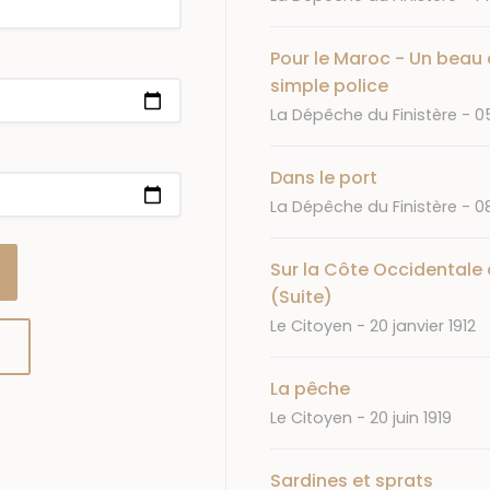
Pour le Maroc - Un beau c
simple police
Journal
D
La Dépêche du Finistère
05
Dans le port
Journal
D
La Dépêche du Finistère
08
Sur la Côte Occidentale 
(Suite)
Journal
Date
Le Citoyen
20 janvier 1912
La pêche
Journal
Date
Le Citoyen
20 juin 1919
Sardines et sprats