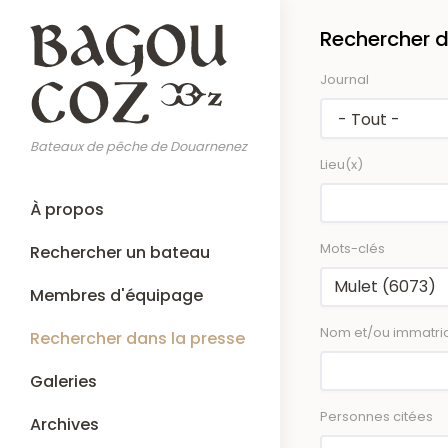
Aller
Rechercher d
au
contenu
Journal
principal
Bateaux de pêche de Douarnenez
Lieu(x)
Main
À propos
navigation
Mots-clés
Rechercher un bateau
Membres d'équipage
Nom et/ou immatric
Rechercher dans la presse
Galeries
Personnes citées
Archives