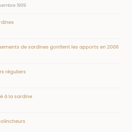
vembre 1909
rdines
ements de sardines gonflent les apports en 2006
s réguliers
 à la sardine
bolincheurs