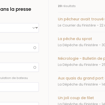
20
résultats
ans la presse
Un pêcheur avait trouvé
Journal
Dat
Le Courrier du Finistère
22 
La pêche du sprat
Journal
D
La Dépêche du Finistère
3
Nécrologie - Bulletin de
Journal
D
La Dépêche du Finistère
2
Aux quais du grand port 
ulation de bateau
Journal
D
La Dépêche du Finistère
1
Un joli coup de filet
Journal
D
La Dépêche du Finistère
14