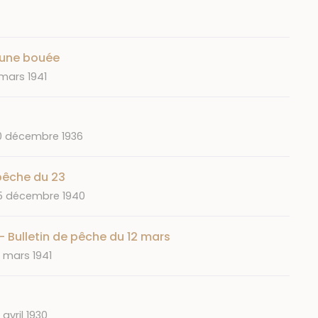
 une bouée
e
mars 1941
ate
0 décembre 1936
 pêche du 23
ate
5 décembre 1940
- Bulletin de pêche du 12 mars
ate
4 mars 1941
ate
 avril 1930