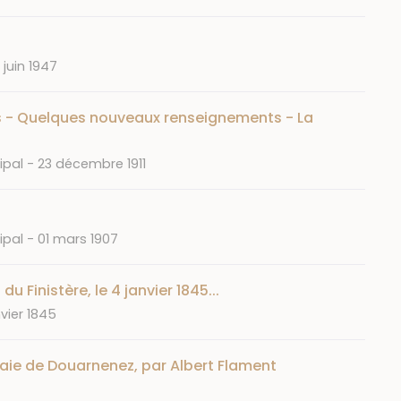
ate
1 juin 1947
 - Quelques nouveaux renseignements - La
Date
ipal
23 décembre 1911
Date
ipal
01 mars 1907
 Finistère, le 4 janvier 1845...
vier 1845
 baie de Douarnenez, par Albert Flament