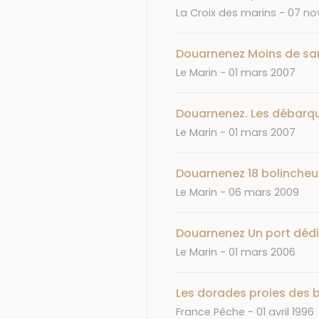
Journal
Date
La Croix des marins
07 no
Douarnenez Moins de sa
Journal
Date
Le Marin
01 mars 2007
Douarnenez. Les débarqu
Journal
Date
Le Marin
01 mars 2007
Douarnenez 18 bolincheur
Journal
Date
Le Marin
06 mars 2009
Douarnenez Un port dédié
Journal
Date
Le Marin
01 mars 2006
Les dorades proies des 
Journal
Date
France Pêche
01 avril 1996