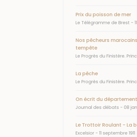
Prix du poisson de mer
Journal
D
Le Télégramme de Brest
1
Nos pêcheurs marocains
tempête
Journal
Le Progrès du Finistère. Princ
La pêche
Journal
Le Progrès du Finistère. Princ
On écrit du département du
Journal
Date
Journal des débats
08 jan
Le Trottoir Roulant - La
Journal
Date
Excelsior
11 septembre 1911