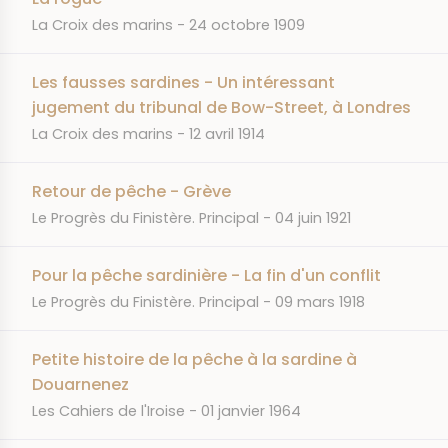
JOURNAL
DATE
La Croix des marins
24 octobre 1909
Les fausses sardines - Un intéressant
jugement du tribunal de Bow-Street, à Londres
JOURNAL
DATE
La Croix des marins
12 avril 1914
Retour de pêche - Grève
JOURNAL
DATE
Le Progrès du Finistère. Principal
04 juin 1921
Pour la pêche sardinière - La fin d'un conflit
JOURNAL
DATE
Le Progrès du Finistère. Principal
09 mars 1918
Petite histoire de la pêche à la sardine à
Douarnenez
JOURNAL
DATE
Les Cahiers de l'Iroise
01 janvier 1964