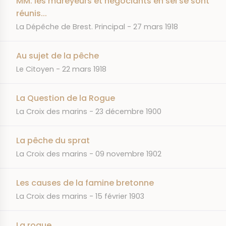
MM. les mareyeurs et négociants en sel se sont
réunis...
JOURNAL
DATE
La Dépêche de Brest. Principal
27 mars 1918
Au sujet de la pêche
JOURNAL
DATE
Le Citoyen
22 mars 1918
La Question de la Rogue
JOURNAL
DATE
La Croix des marins
23 décembre 1900
La pêche du sprat
JOURNAL
DATE
La Croix des marins
09 novembre 1902
Les causes de la famine bretonne
JOURNAL
DATE
La Croix des marins
15 février 1903
La rogue