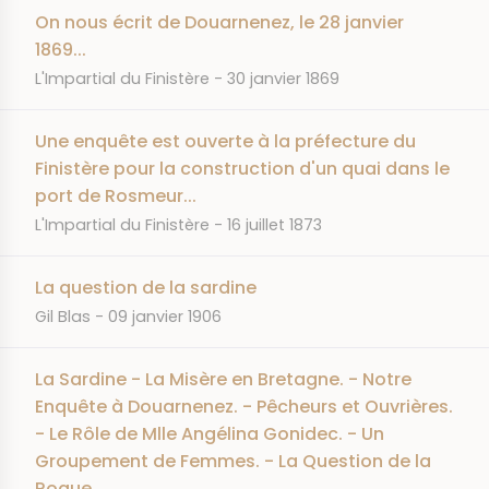
On nous écrit de Douarnenez, le 28 janvier
1869...
JOURNAL
DATE
L'Impartial du Finistère
30 janvier 1869
Une enquête est ouverte à la préfecture du
Finistère pour la construction d'un quai dans le
port de Rosmeur...
JOURNAL
DATE
L'Impartial du Finistère
16 juillet 1873
La question de la sardine
JOURNAL
DATE
Gil Blas
09 janvier 1906
La Sardine - La Misère en Bretagne. - Notre
Enquête à Douarnenez. - Pêcheurs et Ouvrières.
- Le Rôle de Mlle Angélina Gonidec. - Un
Groupement de Femmes. - La Question de la
Rogue.