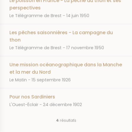
Le poisson en France - La pêche au thon et ses
perspectives
JOURNAL
DATE
Le Télégramme de Brest
14 juin 1950
Les pêches saisonnières - La campagne du
thon
JOURNAL
DATE
Le Télégramme de Brest
17 novembre 1950
Une mission océanographique dans la Manche
et la mer du Nord
JOURNAL
DATE
Le Matin
15 septembre 1926
Pour nos Sardiniers
JOURNAL
DATE
L'Ouest-Éclair
24 décembre 1902
4
résultats