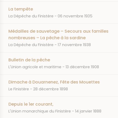
La tempête
JOURNAL
DATE
La Dépêche du Finistère
06 novembre 1935
Médailles de sauvetage – Secours aux familles
nombreuses – La pêche à la sardine
JOURNAL
DATE
La Dépêche du Finistère
17 novembre 1938
Bulletin de la pêche
JOURNAL
DATE
L'Union agricole et maritime
13 décembre 1908
Dimache à Douarnenez, Fête des Mouettes
JOURNAL
DATE
Le Finistère
28 décembre 1898
Depuis le 1er courant,
JOURNAL
DATE
L'Union monarchique du Finistère
14 janvier 1888