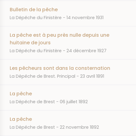
Bulletin de la pêche
JOURNAL
DATE
La Dépêche du Finistère
14 novembre 1931
La pêche est à peu près nulle depuis une
huitaine de jours
JOURNAL
DATE
La Dépêche du Finistère
24 décembre 1927
Les pêcheurs sont dans la consternation
JOURNAL
DATE
La Dépêche de Brest. Principal
23 avril 1891
La pêche
JOURNAL
DATE
La Dépêche de Brest
06 juillet 1892
La pêche
JOURNAL
DATE
La Dépêche de Brest
22 novembre 1892