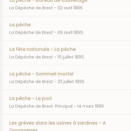
La pêche - Bateau de sauvetage
JOURNAL
DATE
La Dépêche de Brest
02 avril 1895
La pêche
JOURNAL
DATE
La Dépêche de Brest
09 avril 1895
La fête nationale - La pêche
JOURNAL
DATE
La Dépêche de Brest
15 juillet 1895
La pêche - Sommeil mortel
JOURNAL
DATE
La Dépêche de Brest
23 juillet 1895
La pêche - Le port
JOURNAL
DATE
La Dépêche de Brest. Principal
14 mars 1896
Les grèves dans les usines à sardines - A
Douarnenez