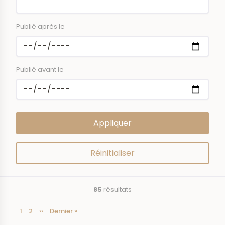
Publié après le
Publié avant le
85
résultats
Page
1
Page
2
Page
››
Dernière
Dernier »
Pagination
courante
suivante
page