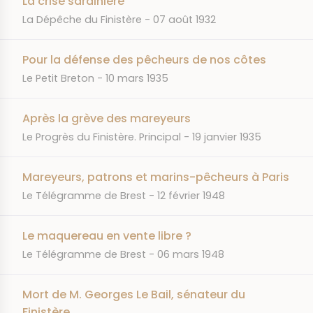
La crise sardinière
JOURNAL
DATE
La Dépêche du Finistère
07 août 1932
Pour la défense des pêcheurs de nos côtes
JOURNAL
DATE
Le Petit Breton
10 mars 1935
Après la grève des mareyeurs
JOURNAL
DATE
Le Progrès du Finistère. Principal
19 janvier 1935
Mareyeurs, patrons et marins-pêcheurs à Paris
JOURNAL
DATE
Le Télégramme de Brest
12 février 1948
Le maquereau en vente libre ?
JOURNAL
DATE
Le Télégramme de Brest
06 mars 1948
Mort de M. Georges Le Bail, sénateur du
Finistère