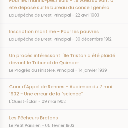
Pour les marins-pêcheurs - Le voeu suivant a
été déposé sur le bureau du conseil général
JOURNAL
DATE
La Dépêche de Brest. Principal
22 avril 1903
Inscription maritime - Pour les pauvres
JOURNAL
DATE
La Dépêche de Brest. Principal
30 décembre 1912
Un procès intéressant l'Ile Tristan a été plaidé
devant le Tribunal de Quimper
JOURNAL
DATE
Le Progrès du Finistère. Principal
14 janvier 1939
Cour d'Appel de Rennes - Audience du 7 mai
1902 - Une erreur de la "science"
JOURNAL
DATE
L'Ouest-Éclair
09 mai 1902
Les Pêcheurs Bretons
JOURNAL
DATE
Le Petit Parisien
05 février 1903