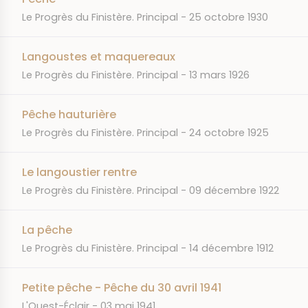
JOURNAL
DATE
Le Progrès du Finistère. Principal
25 octobre 1930
Langoustes et maquereaux
JOURNAL
DATE
Le Progrès du Finistère. Principal
13 mars 1926
Pêche hauturière
JOURNAL
DATE
Le Progrès du Finistère. Principal
24 octobre 1925
Le langoustier rentre
JOURNAL
DATE
Le Progrès du Finistère. Principal
09 décembre 1922
La pêche
JOURNAL
DATE
Le Progrès du Finistère. Principal
14 décembre 1912
Petite pêche - Pêche du 30 avril 1941
JOURNAL
DATE
L'Ouest-Éclair
03 mai 1941