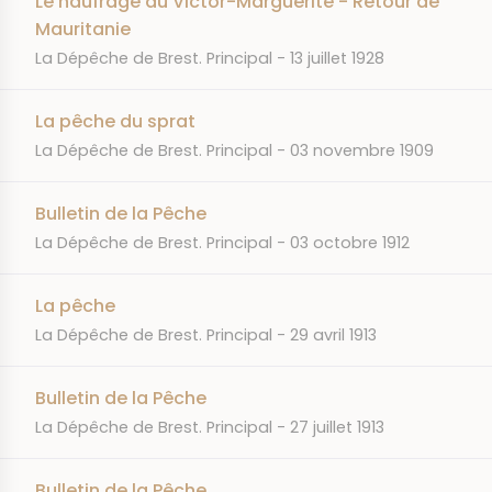
Le naufrage du Victor-Marguerite - Retour de
Mauritanie
JOURNAL
DATE
La Dépêche de Brest. Principal
13 juillet 1928
La pêche du sprat
JOURNAL
DATE
La Dépêche de Brest. Principal
03 novembre 1909
Bulletin de la Pêche
JOURNAL
DATE
La Dépêche de Brest. Principal
03 octobre 1912
La pêche
JOURNAL
DATE
La Dépêche de Brest. Principal
29 avril 1913
Bulletin de la Pêche
JOURNAL
DATE
La Dépêche de Brest. Principal
27 juillet 1913
Bulletin de la Pêche