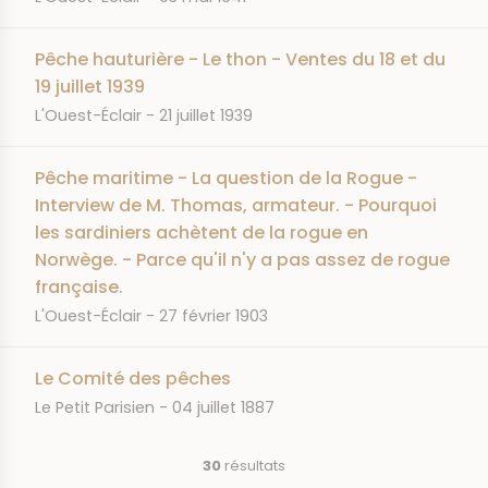
Pêche hauturière - Le thon - Ventes du 18 et du
19 juillet 1939
JOURNAL
DATE
L'Ouest-Éclair
21 juillet 1939
Pêche maritime - La question de la Rogue -
Interview de M. Thomas, armateur. - Pourquoi
les sardiniers achètent de la rogue en
Norwège. - Parce qu'il n'y a pas assez de rogue
française.
JOURNAL
DATE
L'Ouest-Éclair
27 février 1903
Le Comité des pêches
JOURNAL
DATE
Le Petit Parisien
04 juillet 1887
30
résultats