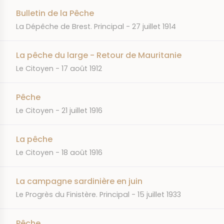
Bulletin de la Pêche
JOURNAL
DATE
La Dépêche de Brest. Principal
27 juillet 1914
La pêche du large - Retour de Mauritanie
JOURNAL
DATE
Le Citoyen
17 août 1912
Pêche
JOURNAL
DATE
Le Citoyen
21 juillet 1916
La pêche
JOURNAL
DATE
Le Citoyen
18 août 1916
La campagne sardinière en juin
JOURNAL
DATE
Le Progrès du Finistère. Principal
15 juillet 1933
Pêche