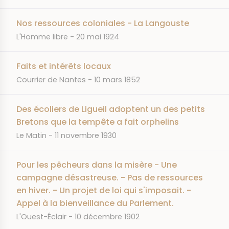
Nos ressources coloniales - La Langouste
JOURNAL
DATE
L'Homme libre
20 mai 1924
Faits et intérêts locaux
JOURNAL
DATE
Courrier de Nantes
10 mars 1852
Des écoliers de Ligueil adoptent un des petits
Bretons que la tempête a fait orphelins
JOURNAL
DATE
Le Matin
11 novembre 1930
Pour les pêcheurs dans la misère - Une
campagne désastreuse. - Pas de ressources
en hiver. - Un projet de loi qui s'imposait. -
Appel à la bienveillance du Parlement.
JOURNAL
DATE
L'Ouest-Éclair
10 décembre 1902