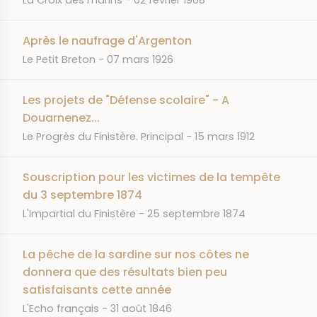
La Croix des marins
02 février 1908
Après le naufrage d'Argenton
JOURNAL
DATE
Le Petit Breton
07 mars 1926
Les projets de "Défense scolaire" - A
Douarnenez...
JOURNAL
DATE
Le Progrès du Finistère. Principal
15 mars 1912
Souscription pour les victimes de la tempête
du 3 septembre 1874
JOURNAL
DATE
L'Impartial du Finistère
25 septembre 1874
La pêche de la sardine sur nos côtes ne
donnera que des résultats bien peu
satisfaisants cette année
JOURNAL
DATE
L'Echo français
31 août 1846