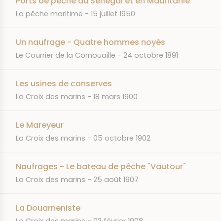
Ports de pêche au Sénégal et en Mauritanie
JOURNAL
DATE
La pêche maritime
15 juillet 1950
Un naufrage - Quatre hommes noyés
JOURNAL
DATE
Le Courrier de la Cornouaille
24 octobre 1891
Les usines de conserves
JOURNAL
DATE
La Croix des marins
18 mars 1900
Le Mareyeur
JOURNAL
DATE
La Croix des marins
05 octobre 1902
Naufrages - Le bateau de pêche "Vautour"
JOURNAL
DATE
La Croix des marins
25 août 1907
La Douarneniste
JOURNAL
DATE