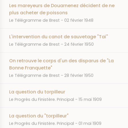
Les mareyeurs de Douarnenez décident de ne
plus acheter de poissons
JOURNAL
DATE
Le Télégramme de Brest
02 février 1948
L'intervention du canot de sauvetage "Taï"
JOURNAL
DATE
Le Télégramme de Brest
24 février 1950
On retrouve le corps d'un des disparus de "La
Bonne Franquette"
JOURNAL
DATE
Le Télégramme de Brest
28 février 1950
La question du torpilleur
JOURNAL
DATE
Le Progrès du Finistère. Principal
15 mai 1909
La question du "torpilleur"
JOURNAL
DATE
Le Progrès du Finistère. Principal
01 mai 1909