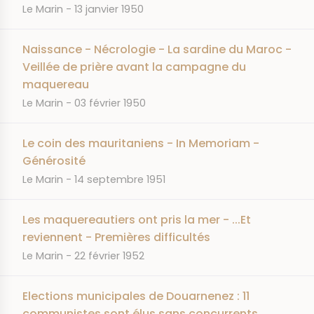
JOURNAL
DATE
Le Marin
13 janvier 1950
Naissance - Nécrologie - La sardine du Maroc -
Veillée de prière avant la campagne du
maquereau
JOURNAL
DATE
Le Marin
03 février 1950
Le coin des mauritaniens - In Memoriam -
Générosité
JOURNAL
DATE
Le Marin
14 septembre 1951
Les maquereautiers ont pris la mer - ...Et
reviennent - Premières difficultés
JOURNAL
DATE
Le Marin
22 février 1952
Elections municipales de Douarnenez : 11
communistes sont élus sans concurrents