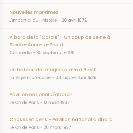
Nouvelles maritimes
JOURNAL
DATE
L'Impartial du Finistère
28 avril 1872
A bord de la "Cora II" - Un coup de Seine à
Sainte-Anne-la-Palud...
JOURNAL
DATE
Comœdia
30 septembre 1911
Un bateau de réfugiés arrive à Brest
JOURNAL
DATE
La Vigie marocaine
04 septembre 1938
Pavillon national d'abord !
JOURNAL
DATE
Le Cri de Paris
12 mars 1937
Choses et gens - Pavillon national d'abord
JOURNAL
DATE
Le Cri de Paris
26 mars 1937