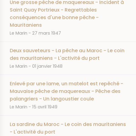
Une grosse pêche de maquereaux - Incident à
Saint Quay Portrieux - Regrettables
conséquences d'une bonne pêche -
Mauritaniens
JOURNAL
DATE
Le Marin
27 mars 1947
Deux sauveteurs - La pêche au Maroc - Le coin
des mauritaniens - L'activité du port
JOURNAL
DATE
Le Marin
01 janvier 1948
Enlevé par une lame, un matelot est repêché -
Mauvaise pêche de maquereaux - Pêche des
palangriers - Un langoustier coule
JOURNAL
DATE
Le Marin
15 avril 1949
La sardine du Maroc - Le coin des mauritaniens
- L'activité du port