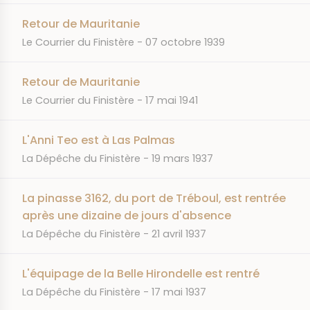
Retour de Mauritanie
JOURNAL
DATE
Le Courrier du Finistère
07 octobre 1939
Retour de Mauritanie
JOURNAL
DATE
Le Courrier du Finistère
17 mai 1941
L'Anni Teo est à Las Palmas
JOURNAL
DATE
La Dépêche du Finistère
19 mars 1937
La pinasse 3162, du port de Tréboul, est rentrée
après une dizaine de jours d'absence
JOURNAL
DATE
La Dépêche du Finistère
21 avril 1937
L'équipage de la Belle Hirondelle est rentré
JOURNAL
DATE
La Dépêche du Finistère
17 mai 1937