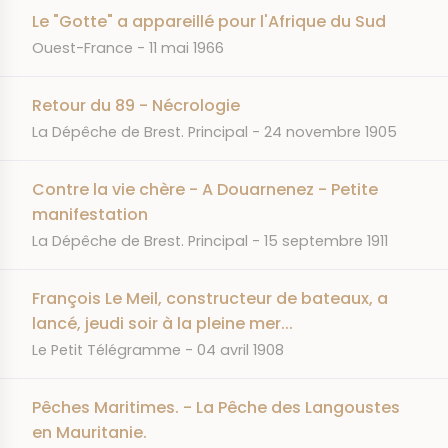
Le "Gotte" a appareillé pour l'Afrique du Sud
JOURNAL
DATE
Ouest-France
11 mai 1966
Retour du 89 - Nécrologie
JOURNAL
DATE
La Dépêche de Brest. Principal
24 novembre 1905
Contre la vie chère - A Douarnenez - Petite
manifestation
JOURNAL
DATE
La Dépêche de Brest. Principal
15 septembre 1911
François Le Meil, constructeur de bateaux, a
lancé, jeudi soir à la pleine mer...
JOURNAL
DATE
Le Petit Télégramme
04 avril 1908
Pêches Maritimes. - La Pêche des Langoustes
en Mauritanie.