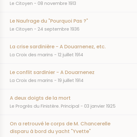
JOURNAL
DATE
Le Citoyen
08 novembre 1913
Le Naufrage du "Pourquoi Pas ?"
JOURNAL
DATE
Le Citoyen
24 septembre 1936
La crise sardinière - A Douarnenez, etc.
JOURNAL
DATE
La Croix des marins
12 juillet 1914
Le conflit sardinier - A Douarnenez
JOURNAL
DATE
La Croix des marins
19 juillet 1914
A deux doigts de la mort
JOURNAL
DATE
Le Progrès du Finistère. Principal
03 janvier 1925
On a retrouvé le corps de M. Chancerelle
disparu à bord du yacht "Yvette"