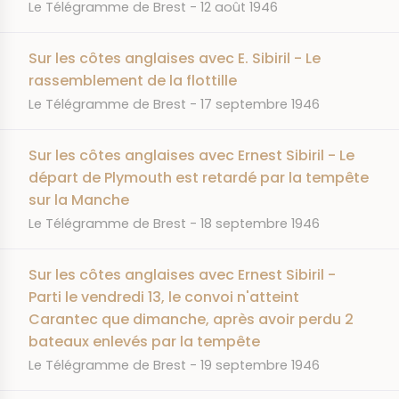
JOURNAL
DATE
Le Télégramme de Brest
12 août 1946
Sur les côtes anglaises avec E. Sibiril - Le
rassemblement de la flottille
JOURNAL
DATE
Le Télégramme de Brest
17 septembre 1946
Sur les côtes anglaises avec Ernest Sibiril - Le
départ de Plymouth est retardé par la tempête
sur la Manche
JOURNAL
DATE
Le Télégramme de Brest
18 septembre 1946
Sur les côtes anglaises avec Ernest Sibiril -
Parti le vendredi 13, le convoi n'atteint
Carantec que dimanche, après avoir perdu 2
bateaux enlevés par la tempête
JOURNAL
DATE
Le Télégramme de Brest
19 septembre 1946