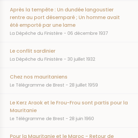
Après la tempête : Un dundée langoustier
rentre au port désemparé ; Un homme avait
été emporté par une lame
JOURNAL
DATE
La Dépêche du Finistère
06 décembre 1937
Le conflit sardinier
JOURNAL
DATE
La Dépêche du Finistère
30 juillet 1932
Chez nos mauritaniens
JOURNAL
DATE
Le Télégramme de Brest
28 juillet 1959
Le Kerz Araok et le Frou-Frou sont partis pour la
Mauritanie
JOURNAL
DATE
Le Télégramme de Brest
28 juin 1960
Pour la Mauritanie et le Maroc - Retour de