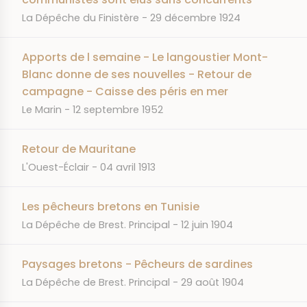
JOURNAL
DATE
La Dépêche du Finistère
29 décembre 1924
Apports de l semaine - Le langoustier Mont-
Blanc donne de ses nouvelles - Retour de
campagne - Caisse des péris en mer
JOURNAL
DATE
Le Marin
12 septembre 1952
Retour de Mauritane
JOURNAL
DATE
L'Ouest-Éclair
04 avril 1913
Les pêcheurs bretons en Tunisie
JOURNAL
DATE
La Dépêche de Brest. Principal
12 juin 1904
Paysages bretons - Pêcheurs de sardines
JOURNAL
DATE
La Dépêche de Brest. Principal
29 août 1904