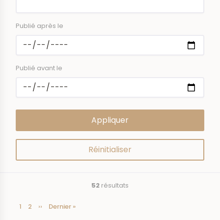
Publié après le
Publié avant le
52
résultats
Page
1
Page
2
Page
››
Dernière
Dernier »
Pagination
courante
suivante
page