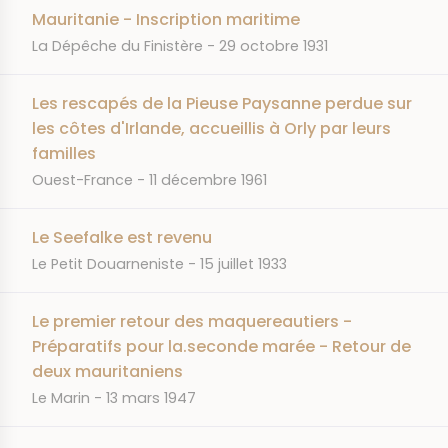
Mauritanie - Inscription maritime
JOURNAL
DATE
La Dépêche du Finistère
29 octobre 1931
Les rescapés de la Pieuse Paysanne perdue sur
les côtes d'Irlande, accueillis à Orly par leurs
familles
JOURNAL
DATE
Ouest-France
11 décembre 1961
Le Seefalke est revenu
JOURNAL
DATE
Le Petit Douarneniste
15 juillet 1933
Le premier retour des maquereautiers -
Préparatifs pour la.seconde marée - Retour de
deux mauritaniens
JOURNAL
DATE
Le Marin
13 mars 1947