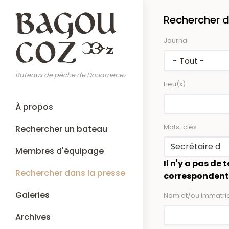
Aller
Rechercher d
au
contenu
Journal
principal
Bateaux de pêche de Douarnenez
Lieu(x)
Main
À propos
navigation
Mots-clés
Rechercher un bateau
Membres d'équipage
Il n'y a pas d
Rechercher dans la presse
correspondent 
Galeries
Nom et/ou immatric
Archives