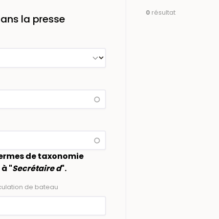
0
résultat
ans la presse
e termes de taxonomie
à "
Secrétaire d
".
ulation de bateau