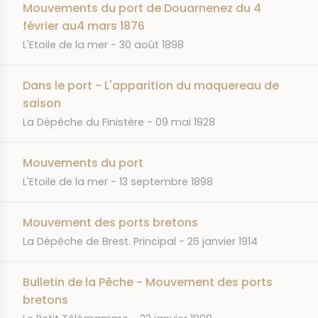
Mouvements du port de Douarnenez du 4
février au4 mars 1876
JOURNAL
DATE
L'Etoile de la mer
30 août 1898
Dans le port - L'apparition du maquereau de
saison
JOURNAL
DATE
La Dépêche du Finistère
09 mai 1928
Mouvements du port
JOURNAL
DATE
L'Etoile de la mer
13 septembre 1898
Mouvement des ports bretons
JOURNAL
DATE
La Dépêche de Brest. Principal
26 janvier 1914
Bulletin de la Pêche - Mouvement des ports
bretons
JOURNAL
DATE