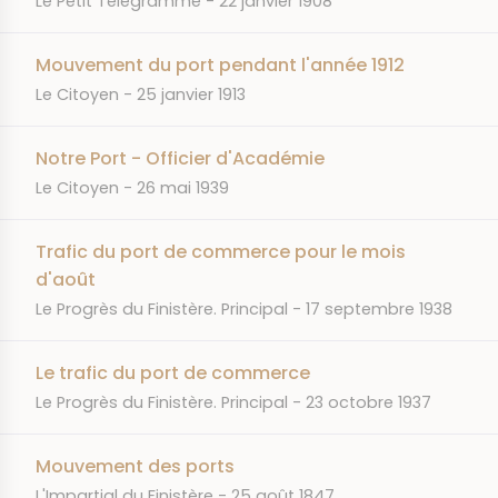
Le Petit Télégramme
22 janvier 1908
Mouvement du port pendant l'année 1912
JOURNAL
DATE
Le Citoyen
25 janvier 1913
Notre Port - Officier d'Académie
JOURNAL
DATE
Le Citoyen
26 mai 1939
Trafic du port de commerce pour le mois
d'août
JOURNAL
DATE
Le Progrès du Finistère. Principal
17 septembre 1938
Le trafic du port de commerce
JOURNAL
DATE
Le Progrès du Finistère. Principal
23 octobre 1937
Mouvement des ports
JOURNAL
DATE
L'Impartial du Finistère
25 août 1847