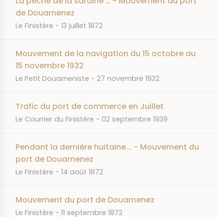
La pêche de la sardine … - Mouvement du port
de Douarnenez
JOURNAL
DATE
Le Finistère
13 juillet 1872
Mouvement de la navigation du 15 octobre au
15 novembre 1932
JOURNAL
DATE
Le Petit Douarneniste
27 novembre 1932
Trafic du port de commerce en Juillet
JOURNAL
DATE
Le Courrier du Finistère
02 septembre 1939
Pendant la dernière huitaine... - Mouvement du
port de Douarnenez
JOURNAL
DATE
Le Finistère
14 août 1872
Mouvement du port de Douarnenez
JOURNAL
DATE
Le Finistère
11 septembre 1872