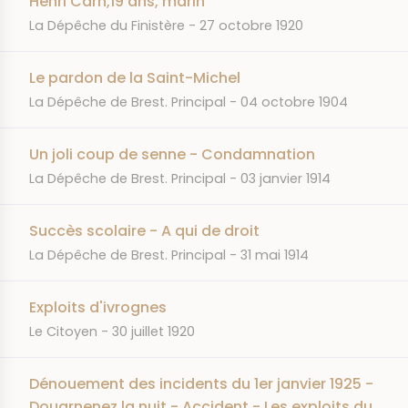
Henri Carn,19 ans, marin
JOURNAL
DATE
La Dépêche du Finistère
27 octobre 1920
Le pardon de la Saint-Michel
JOURNAL
DATE
La Dépêche de Brest. Principal
04 octobre 1904
Un joli coup de senne - Condamnation
JOURNAL
DATE
La Dépêche de Brest. Principal
03 janvier 1914
Succès scolaire - A qui de droit
JOURNAL
DATE
La Dépêche de Brest. Principal
31 mai 1914
Exploits d'ivrognes
JOURNAL
DATE
Le Citoyen
30 juillet 1920
Dénouement des incidents du 1er janvier 1925 -
Douarnenez la nuit - Accident - Les exploits du