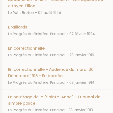
citoyen Tillon
JOURNAL
DATE
Le Petit Breton
02 août 1925
Braillards
JOURNAL
DATE
Le Progrès du Finistère. Principal
02 février 1924
En correctionnelle
JOURNAL
DATE
Le Progrès du Finistère. Principal
29 janvier 1916
En correctionnelle - Audience du mardi 30
Décembre 1913 - En bordée
JOURNAL
DATE
Le Progrès du Finistère. Principal
03 janvier 1914
Le naufrage de la "Sainte-Anne" - Tribunal de
simple police
JOURNAL
DATE
Le Progrès du Finistère. Principal
18 janvier 1913