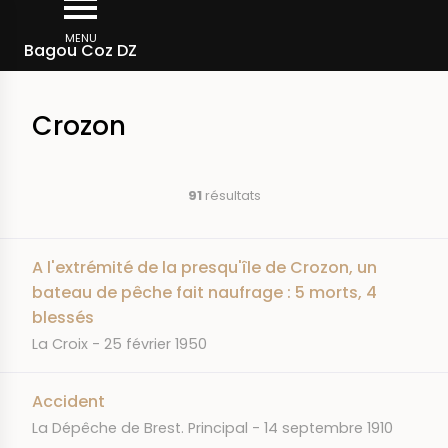
Aller
Fil
au
MENU
Accueil
Bagou Coz DZ
d'Ariane
contenu
principal
Crozon
91
résultats
A l'extrémité de la presqu'île de Crozon, un
bateau de pêche fait naufrage : 5 morts, 4
blessés
JOURNAL
DATE
La Croix
25 février 1950
Accident
JOURNAL
DATE
La Dépêche de Brest. Principal
14 septembre 1910