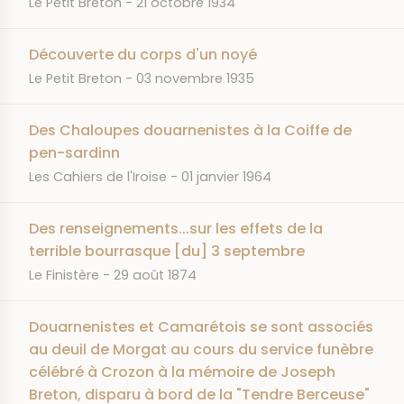
Le Petit Breton
21 octobre 1934
Découverte du corps d'un noyé
JOURNAL
DATE
Le Petit Breton
03 novembre 1935
Des Chaloupes douarnenistes à la Coiffe de
pen-sardinn
JOURNAL
DATE
Les Cahiers de l'Iroise
01 janvier 1964
Des renseignements...sur les effets de la
terrible bourrasque [du] 3 septembre
JOURNAL
DATE
Le Finistère
29 août 1874
Douarnenistes et Camarétois se sont associés
au deuil de Morgat au cours du service funèbre
célébré à Crozon à la mémoire de Joseph
Breton, disparu à bord de la "Tendre Berceuse"