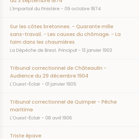
du 3 septembre 1874
JOURNAL
DATE
L'Impartial du Finistère
09 octobre 1874
Sur les côtes bretonnes. - Quarante mille
sans-travail. - Les causes du chômage. - La
faim dans les chaumières
JOURNAL
DATE
La Dépêche de Brest. Principal
13 janvier 1903
Tribunal correctionnel de Châteaulin -
Audience du 29 décembre 1904
JOURNAL
DATE
L'Ouest-Éclair
01 janvier 1905
Tribunal correctionnel de Quimper - Pêche
maritime
JOURNAL
DATE
L'Ouest-Éclair
08 avril 1906
Triste épave