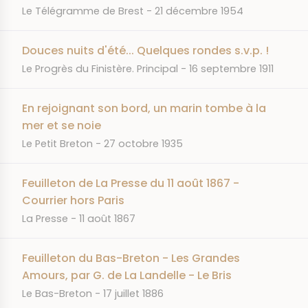
JOURNAL
DATE
Le Télégramme de Brest
21 décembre 1954
Douces nuits d'été... Quelques rondes s.v.p. !
JOURNAL
DATE
Le Progrès du Finistère. Principal
16 septembre 1911
En rejoignant son bord, un marin tombe à la
mer et se noie
JOURNAL
DATE
Le Petit Breton
27 octobre 1935
Feuilleton de La Presse du 11 août 1867 -
Courrier hors Paris
JOURNAL
DATE
La Presse
11 août 1867
Feuilleton du Bas-Breton - Les Grandes
Amours, par G. de La Landelle - Le Bris
JOURNAL
DATE
Le Bas-Breton
17 juillet 1886