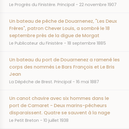
JOURNAL
DATE
Le Progrès du Finistère. Principal
22 novembre 1907
Un bateau de pêche de Douarnenez, "Les Deux
Frères", patron Chever Louis, a sombré le 18
septembre près de la digue de Morgat
JOURNAL
DATE
Le Publicateur du Finistère
18 septembre 1885
Un bateau du port de Douarnenez a ramené les
corps des nommés Le Bars François et Le Bris
Jean
JOURNAL
DATE
La Dépêche de Brest. Principal
16 mai 1887
Un canot chavire avec six hommes dans le
port de Camaret - Deux marins-pêcheurs
disparaissent. Quatre se sauvent à la nage
JOURNAL
DATE
Le Petit Breton
10 juillet 1938