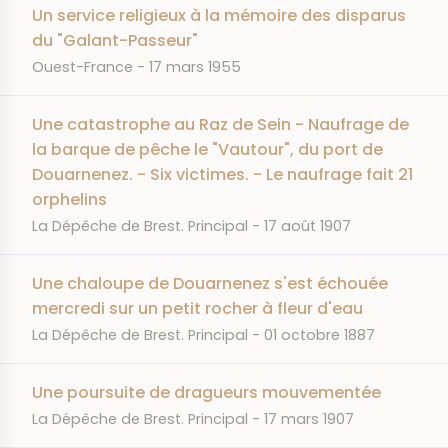
Un service religieux à la mémoire des disparus
du "Galant-Passeur"
JOURNAL
DATE
Ouest-France
17 mars 1955
Une catastrophe au Raz de Sein - Naufrage de
la barque de pêche le "Vautour", du port de
Douarnenez. - Six victimes. - Le naufrage fait 21
orphelins
JOURNAL
DATE
La Dépêche de Brest. Principal
17 août 1907
Une chaloupe de Douarnenez s'est échouée
mercredi sur un petit rocher à fleur d'eau
JOURNAL
DATE
La Dépêche de Brest. Principal
01 octobre 1887
Une poursuite de dragueurs mouvementée
JOURNAL
DATE
La Dépêche de Brest. Principal
17 mars 1907