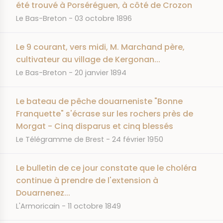
été trouvé à Porséréguen, à côté de Crozon
JOURNAL
DATE
Le Bas-Breton
03 octobre 1896
Le 9 courant, vers midi, M. Marchand père,
cultivateur au village de Kergonan...
JOURNAL
DATE
Le Bas-Breton
20 janvier 1894
Le bateau de pêche douarneniste "Bonne
Franquette" s'écrase sur les rochers près de
Morgat - Cinq disparus et cinq blessés
JOURNAL
DATE
Le Télégramme de Brest
24 février 1950
Le bulletin de ce jour constate que le choléra
continue à prendre de l'extension à
Douarnenez...
JOURNAL
DATE
L'Armoricain
11 octobre 1849