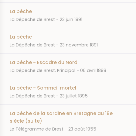
La pêche
JOURNAL
DATE
La Dépêche de Brest
23 juin 1891
La pêche
JOURNAL
DATE
La Dépêche de Brest
23 novembre 1891
La pêche - Escadre du Nord
JOURNAL
DATE
La Dépêche de Brest. Principal
06 avril 1898
La pêche - Sommeil mortel
JOURNAL
DATE
La Dépêche de Brest
23 juillet 1895
La pêche de la sardine en Bretagne au 18e
siècle (suite)
JOURNAL
DATE
Le Télégramme de Brest
23 août 1955