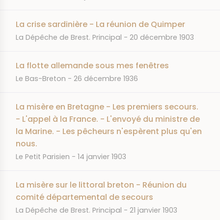
La crise sardinière - La réunion de Quimper
JOURNAL
DATE
La Dépêche de Brest. Principal
20 décembre 1903
La flotte allemande sous mes fenêtres
JOURNAL
DATE
Le Bas-Breton
26 décembre 1936
La misère en Bretagne - Les premiers secours.
- L'appel à la France. - L'envoyé du ministre de
la Marine. - Les pêcheurs n'espèrent plus qu'en
nous.
JOURNAL
DATE
Le Petit Parisien
14 janvier 1903
La misère sur le littoral breton - Réunion du
comité départemental de secours
JOURNAL
DATE
La Dépêche de Brest. Principal
21 janvier 1903