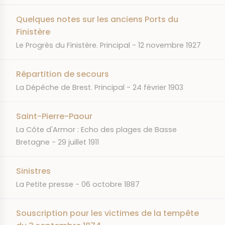
Quelques notes sur les anciens Ports du
Finistère
JOURNAL
DATE
Le Progrès du Finistère. Principal
12 novembre 1927
Répartition de secours
JOURNAL
DATE
La Dépêche de Brest. Principal
24 février 1903
Saint-Pierre-Paour
JOURNAL
La Côte d'Armor : Echo des plages de Basse
DATE
Bretagne
29 juillet 1911
Sinistres
JOURNAL
DATE
La Petite presse
06 octobre 1887
Souscription pour les victimes de la tempête