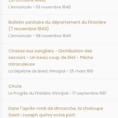
(31 Octobre 1849)
JOURNAL
DATE
L'Armoricain
03 novembre 1849
Bulletin sanitaire du département du Finistère
(7 Novembre 1849)
JOURNAL
DATE
L'Armoricain
08 novembre 1849
Chasse aux sangliers - Distribution des
secours - Un beau coup de filet - Pêche
miraculeuse
JOURNAL
DATE
La Dépêche de Brest. Principal
25 mars 1910
Chute
JOURNAL
DATE
Le Progrès du Finistère. Principal
17 septembre 1910
Dans l'après-midi de dimanche, la chaloupe
Saint-Joseph quitta notre port