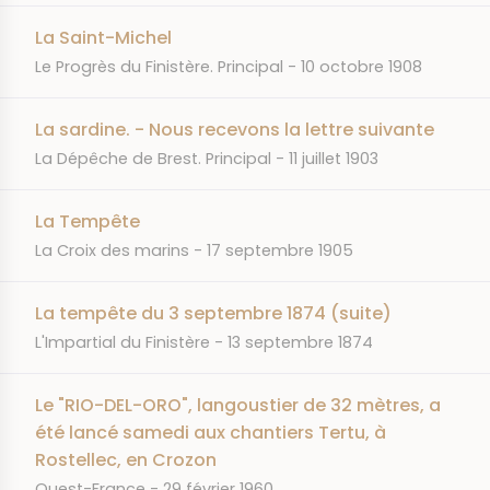
La Saint-Michel
JOURNAL
DATE
Le Progrès du Finistère. Principal
10 octobre 1908
La sardine. - Nous recevons la lettre suivante
JOURNAL
DATE
La Dépêche de Brest. Principal
11 juillet 1903
La Tempête
JOURNAL
DATE
La Croix des marins
17 septembre 1905
La tempête du 3 septembre 1874 (suite)
JOURNAL
DATE
L'Impartial du Finistère
13 septembre 1874
Le "RIO-DEL-ORO", langoustier de 32 mètres, a
été lancé samedi aux chantiers Tertu, à
Rostellec, en Crozon
JOURNAL
DATE
Ouest-France
29 février 1960