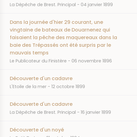
JOURNAL
DATE
La Dépêche de Brest. Principal
04 janvier 1899
Dans la journée d'hier 29 courant, une
vingtaine de bateaux de Douarnenez qui
faisaient la pêche des maquereaux dans la
baie des Trépassés ont été surpris par le
mauvais temps
JOURNAL
DATE
Le Publicateur du Finistère
06 novembre 1896
Découverte d'un cadavre
JOURNAL
DATE
L'Etoile de la mer
12 octobre 1899
Découverte d'un cadavre
JOURNAL
DATE
La Dépêche de Brest. Principal
16 janvier 1899
Découverte d'un noyé
JOURNAL
DATE