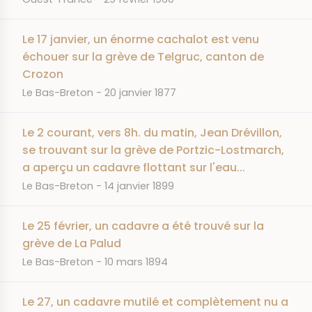
Le 17 janvier, un énorme cachalot est venu
échouer sur la grève de Telgruc, canton de
Crozon
JOURNAL
DATE
Le Bas-Breton
20 janvier 1877
Le 2 courant, vers 8h. du matin, Jean Drévillon,
se trouvant sur la grève de Portzic-Lostmarch,
a aperçu un cadavre flottant sur l'eau...
JOURNAL
DATE
Le Bas-Breton
14 janvier 1899
Le 25 février, un cadavre a été trouvé sur la
grève de La Palud
JOURNAL
DATE
Le Bas-Breton
10 mars 1894
Le 27, un cadavre mutilé et complètement nu a