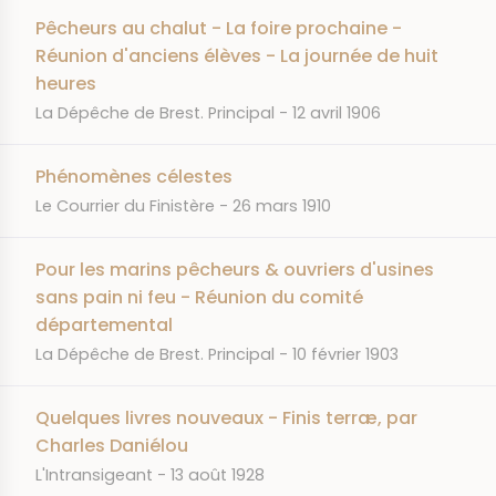
Pêcheurs au chalut - La foire prochaine -
Réunion d'anciens élèves - La journée de huit
heures
JOURNAL
DATE
La Dépêche de Brest. Principal
12 avril 1906
Phénomènes célestes
JOURNAL
DATE
Le Courrier du Finistère
26 mars 1910
Pour les marins pêcheurs & ouvriers d'usines
sans pain ni feu - Réunion du comité
départemental
JOURNAL
DATE
La Dépêche de Brest. Principal
10 février 1903
Quelques livres nouveaux - Finis terræ, par
Charles Daniélou
JOURNAL
DATE
L'Intransigeant
13 août 1928