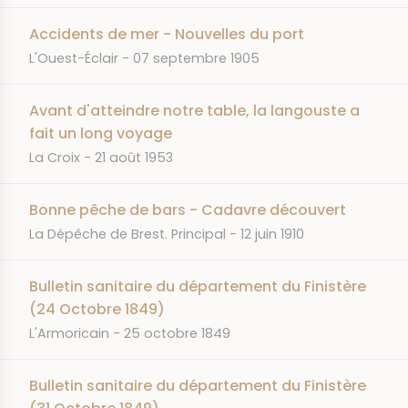
Accidents de mer - Nouvelles du port
JOURNAL
DATE
L'Ouest-Éclair
07 septembre 1905
Avant d'atteindre notre table, la langouste a
fait un long voyage
JOURNAL
DATE
La Croix
21 août 1953
Bonne pêche de bars - Cadavre découvert
JOURNAL
DATE
La Dépêche de Brest. Principal
12 juin 1910
Bulletin sanitaire du département du Finistère
(24 Octobre 1849)
JOURNAL
DATE
L'Armoricain
25 octobre 1849
Bulletin sanitaire du département du Finistère