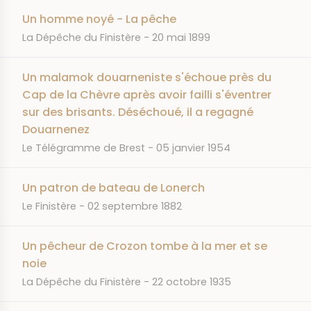
Un homme noyé - La pêche
JOURNAL
DATE
La Dépêche du Finistère
20 mai 1899
Un malamok douarneniste s'échoue près du
Cap de la Chèvre après avoir failli s'éventrer
sur des brisants. Déséchoué, il a regagné
Douarnenez
JOURNAL
DATE
Le Télégramme de Brest
05 janvier 1954
Un patron de bateau de Lonerch
JOURNAL
DATE
Le Finistère
02 septembre 1882
Un pêcheur de Crozon tombe à la mer et se
noie
JOURNAL
DATE
La Dépêche du Finistère
22 octobre 1935