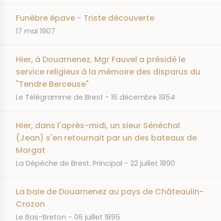
Funèbre épave - Triste découverte
DATE
17 mai 1907
Hier, à Douarnenez, Mgr Fauvel a présidé le
service religieux à la mémoire des disparus du
"Tendre Berceuse"
JOURNAL
DATE
Le Télégramme de Brest
16 décembre 1954
Hier, dans l'après-midi, un sieur Sénéchal
(Jean) s'en retournait par un des bateaux de
Morgat
JOURNAL
DATE
La Dépêche de Brest. Principal
22 juillet 1890
La baie de Douarnenez au pays de Châteaulin-
Crozon
JOURNAL
DATE
Le Bas-Breton
06 juillet 1895