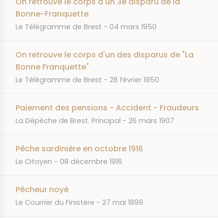
On retrouve le corps d'un 3e disparu de la
Bonne-Franquette
JOURNAL
DATE
Le Télégramme de Brest
04 mars 1950
On retrouve le corps d'un des disparus de "La
Bonne Franquette"
JOURNAL
DATE
Le Télégramme de Brest
28 février 1950
Paiement des pensions - Accident - Fraudeurs
JOURNAL
DATE
La Dépêche de Brest. Principal
26 mars 1907
Pêche sardinière en octobre 1916
JOURNAL
DATE
Le Citoyen
08 décembre 1916
Pêcheur noyé
JOURNAL
DATE
Le Courrier du Finistère
27 mai 1899