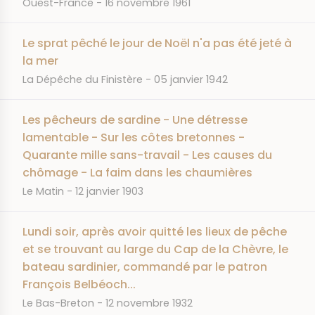
JOURNAL
DATE
Ouest-France
16 novembre 1961
Le sprat pêché le jour de Noël n'a pas été jeté à
la mer
JOURNAL
DATE
La Dépêche du Finistère
05 janvier 1942
Les pêcheurs de sardine - Une détresse
lamentable - Sur les côtes bretonnes -
Quarante mille sans-travail - Les causes du
chômage - La faim dans les chaumières
JOURNAL
DATE
Le Matin
12 janvier 1903
Lundi soir, après avoir quitté les lieux de pêche
et se trouvant au large du Cap de la Chèvre, le
bateau sardinier, commandé par le patron
François Belbéoch...
JOURNAL
DATE
Le Bas-Breton
12 novembre 1932