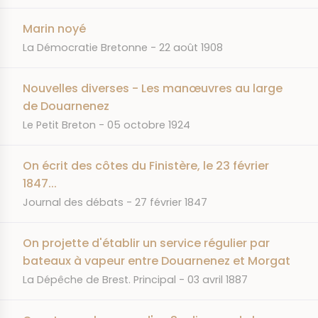
Marin noyé
JOURNAL
DATE
La Démocratie Bretonne
22 août 1908
Nouvelles diverses - Les manœuvres au large
de Douarnenez
JOURNAL
DATE
Le Petit Breton
05 octobre 1924
On écrit des côtes du Finistère, le 23 février
1847...
JOURNAL
DATE
Journal des débats
27 février 1847
On projette d'établir un service régulier par
bateaux à vapeur entre Douarnenez et Morgat
JOURNAL
DATE
La Dépêche de Brest. Principal
03 avril 1887