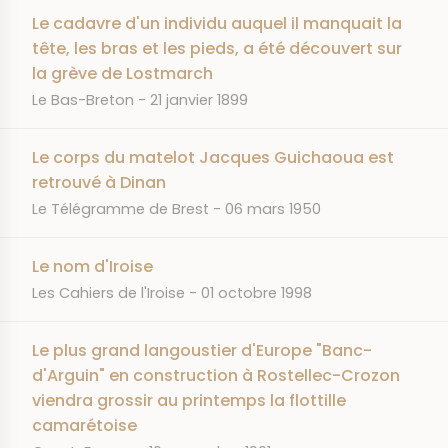
Le cadavre d'un individu auquel il manquait la
tête, les bras et les pieds, a été découvert sur
la grève de Lostmarch
JOURNAL
DATE
Le Bas-Breton
21 janvier 1899
Le corps du matelot Jacques Guichaoua est
retrouvé à Dinan
JOURNAL
DATE
Le Télégramme de Brest
06 mars 1950
Le nom d'Iroise
JOURNAL
DATE
Les Cahiers de l'Iroise
01 octobre 1998
Le plus grand langoustier d'Europe "Banc-
d'Arguin" en construction à Rostellec-Crozon
viendra grossir au printemps la flottille
camarétoise