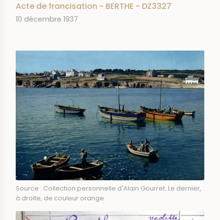
Acte de francisation - BERTHE - DZ3327
DATE
10 décembre 1937
IMAGE
Source : Collection personnelle d'Alain Gourret. Le dernier,
à droite, de couleur orange