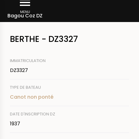
Aller
Fil
au
MENU
Rechercher un bateau
Bagou Coz DZ
d'Ariane
contenu
principal
BERTHE - DZ3327
IMMATRICULATION
DZ3327
TYPE DE BATEAU
Canot non ponté
DATE D'INSCRIPTION DZ
1937