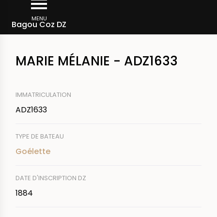
Aller
Fil
au
MENU
Rechercher un bateau
Bagou Coz DZ
d'Ariane
contenu
principal
MARIE MÉLANIE - ADZ1633
IMMATRICULATION
ADZ1633
TYPE DE BATEAU
Goélette
DATE D'INSCRIPTION DZ
1884