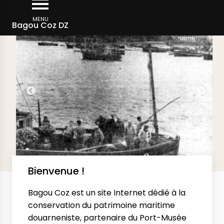
Skip
DERNIÈRES IMAGES AJOUTÉES SUR LE SITE
to
MENU
Bagou Coz DZ
main
content
Bienvenue !
Bagou Coz est un site Internet dédié à la
conservation du patrimoine maritime
douarneniste, partenaire du Port-Musée