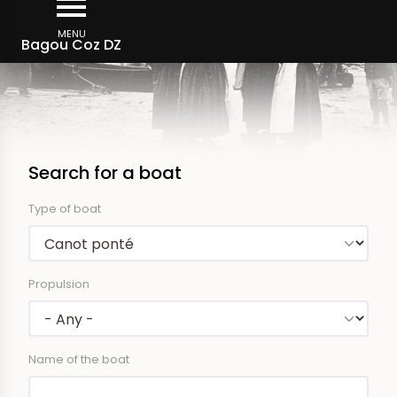
Skip
to
MENU
Bagou Coz DZ
main
content
Search for a boat
Type of boat
Propulsion
Name of the boat