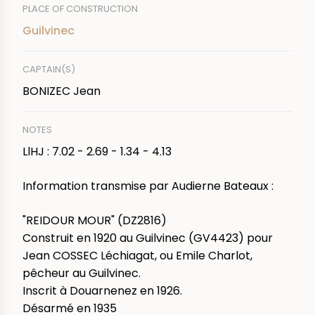
PLACE OF CONSTRUCTION
Guilvinec
CAPTAIN(S)
BONIZEC Jean
NOTES
LlHJ : 7.02 - 2.69 - 1.34 - 4.13
Information transmise par Audierne Bateaux :
"REIDOUR MOUR" (DZ2816)
Construit en 1920 au Guilvinec (GV4423) pour
Jean COSSEC Léchiagat, ou Emile Charlot,
pêcheur au Guilvinec.
Inscrit à Douarnenez en 1926.
Désarmé en 1935