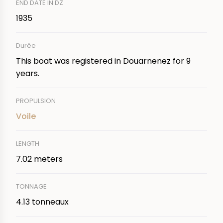
END DATE IN DZ
1935
Durée
This boat was registered in Douarnenez for 9
years.
PROPULSION
Voile
LENGTH
7.02 meters
TONNAGE
4.13 tonneaux