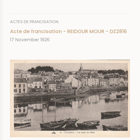
ACTES DE FRANCISATION
Acte de francisation - REIDOUR MOUR - DZ2816
DATE
17 November 1926
IMAGE