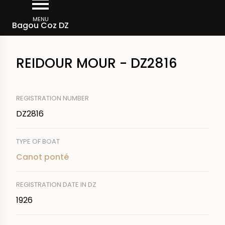
Skip
Breadcrumb
to
MENU
Bagou Coz DZ
main
content
REIDOUR MOUR - DZ2816
REGISTRATION NUMBER
DZ2816
TYPE OF BOAT
Canot ponté
REGISTRATION DATE IN DZ
1926