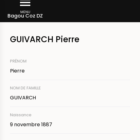
Skip
Breadcrumb
to
MENU
Crew
Bagou Coz DZ
main
content
GUIVARCH Pierre
PRÉNOM
Pierre
NOM DE FAMILLE
GUIVARCH
Naissance
9 novembre 1887