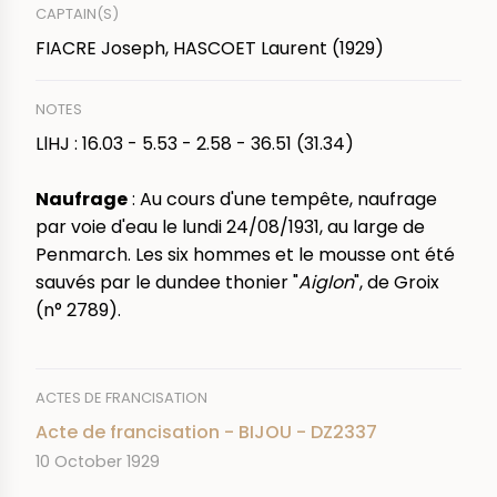
CAPTAIN(S)
FIACRE Joseph, HASCOET Laurent (1929)
NOTES
LlHJ : 16.03 - 5.53 - 2.58 - 36.51 (31.34)
Naufrage
: Au cours d'une tempête, naufrage
par voie d'eau le lundi 24/08/1931, au large de
Penmarch. Les six hommes et le mousse ont été
sauvés par le dundee thonier "
Aiglon
", de Groix
(n° 2789).
ACTES DE FRANCISATION
Acte de francisation - BIJOU - DZ2337
DATE
10 October 1929