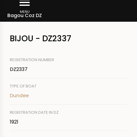
Skip
Breadcrumb
to
MENU
Bagou Coz DZ
main
content
BIJOU - DZ2337
REGISTRATION NUMBER
DZ2337
TYPE OF BOAT
Dundee
REGISTRATION DATE IN DZ
1921