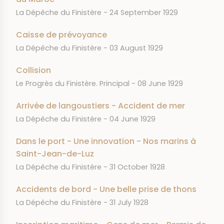
JOURNAL
DATE
La Dépêche du Finistère
24 September 1929
Caisse de prévoyance
JOURNAL
DATE
La Dépêche du Finistère
03 August 1929
Collision
JOURNAL
DATE
Le Progrès du Finistère. Principal
08 June 1929
Arrivée de langoustiers - Accident de mer
JOURNAL
DATE
La Dépêche du Finistère
04 June 1929
Dans le port - Une innovation - Nos marins à
Saint-Jean-de-Luz
JOURNAL
DATE
La Dépêche du Finistère
31 October 1928
Accidents de bord - Une belle prise de thons
JOURNAL
DATE
La Dépêche du Finistère
31 July 1928