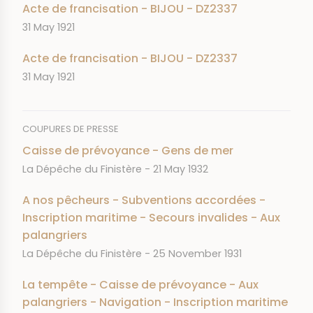
Acte de francisation - BIJOU - DZ2337
DATE
31 May 1921
Acte de francisation - BIJOU - DZ2337
DATE
31 May 1921
COUPURES DE PRESSE
Caisse de prévoyance - Gens de mer
JOURNAL
DATE
La Dépêche du Finistère
21 May 1932
A nos pêcheurs - Subventions accordées -
Inscription maritime - Secours invalides - Aux
palangriers
JOURNAL
DATE
La Dépêche du Finistère
25 November 1931
La tempête - Caisse de prévoyance - Aux
palangriers - Navigation - Inscription maritime