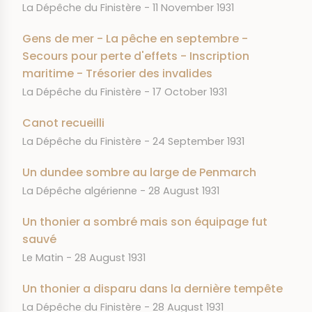
JOURNAL
DATE
La Dépêche du Finistère
11 November 1931
Gens de mer - La pêche en septembre -
Secours pour perte d'effets - Inscription
maritime - Trésorier des invalides
JOURNAL
DATE
La Dépêche du Finistère
17 October 1931
Canot recueilli
JOURNAL
DATE
La Dépêche du Finistère
24 September 1931
Un dundee sombre au large de Penmarch
JOURNAL
DATE
La Dépêche algérienne
28 August 1931
Un thonier a sombré mais son équipage fut
sauvé
JOURNAL
DATE
Le Matin
28 August 1931
Un thonier a disparu dans la dernière tempête
JOURNAL
DATE
La Dépêche du Finistère
28 August 1931