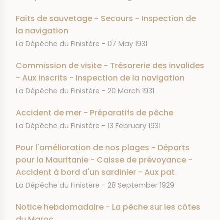
Faits de sauvetage - Secours - Inspection de
la navigation
JOURNAL
DATE
La Dépêche du Finistère
07 May 1931
Commission de visite - Trésorerie des invalides
- Aux inscrits - Inspection de la navigation
JOURNAL
DATE
La Dépêche du Finistère
20 March 1931
Accident de mer - Préparatifs de pêche
JOURNAL
DATE
La Dépêche du Finistère
13 February 1931
Pour l'amélioration de nos plages - Départs
pour la Mauritanie - Caisse de prévoyance -
Accident à bord d'un sardinier - Aux pat
JOURNAL
DATE
La Dépêche du Finistère
28 September 1929
Notice hebdomadaire - La pêche sur les côtes
du Maroc