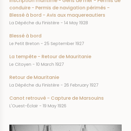
Inscription maritime - Gens de mer - Permis de
conduire - Permis de navigation périmés -
Blessé à bord - Avis aux maquereautiers
JOURNAL
DATE
La Dépêche du Finistère
14 May 1928
Blessé à bord
JOURNAL
DATE
Le Petit Breton
25 September 1927
La tempête - Retour de Mauritanie
JOURNAL
DATE
Le Citoyen
10 March 1927
Retour de Mauritanie
JOURNAL
DATE
La Dépêche du Finistère
26 February 1927
Canot retrouvé - Capture de Marsouins
JOURNAL
DATE
L'Ouest-Éclair
19 May 1926
IMAGE