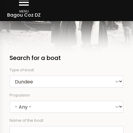
Skip
to
MENU
Bagou Coz DZ
main
content
Search for a boat
Type of boat
Propulsion
Name of the boat