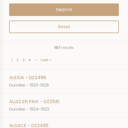
107
results
Current
1
Page
2
Page
3
Page
4
Next
››
Last
Last »
Pagination
page
page
page
ALEXIA - DZ2496
Dundee - 1923-1928
ALLEZ EN PAIX - DZ2581
Dundee - 1924-1933
ALSACE - DZ2495