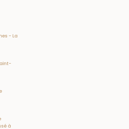
nes - La
aint-
e
e
ssé à