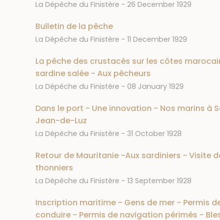
Journal
Date
La Dépêche du Finistère
26 December 1929
Bulletin de la pêche
Journal
Date
La Dépêche du Finistère
11 December 1929
La pêche des crustacés sur les côtes marocai
sardine salée - Aux pêcheurs
Journal
Date
La Dépêche du Finistère
08 January 1929
Dans le port - Une innovation - Nos marins à S
Jean-de-Luz
Journal
Date
La Dépêche du Finistère
31 October 1928
Retour de Mauritanie -Aux sardiniers - Visite d
thonniers
Journal
Date
La Dépêche du Finistère
13 September 1928
Inscription maritime - Gens de mer - Permis d
conduire - Permis de navigation périmés - Ble