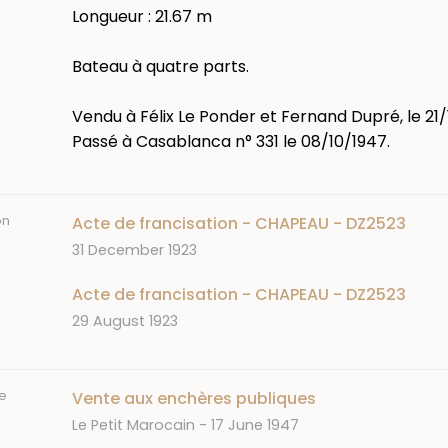
Longueur : 21.67 m
Bateau à quatre parts.
Vendu à Félix Le Ponder et Fernand Dupré, le 21/
Passé à Casablanca n° 331 le 08/10/1947.
on
Acte de francisation - CHAPEAU - DZ2523
Date
31 December 1923
Acte de francisation - CHAPEAU - DZ2523
Date
29 August 1923
e
Vente aux enchères publiques
Journal
Date
Le Petit Marocain
17 June 1947