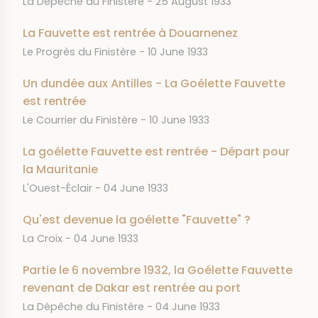
La Dépêche du Finistère
25 August 1933
La Fauvette est rentrée à Douarnenez
JOURNAL
DATE
Le Progrès du Finistère
10 June 1933
Un dundée aux Antilles - La Goélette Fauvette
est rentrée
JOURNAL
DATE
Le Courrier du Finistère
10 June 1933
La goélette Fauvette est rentrée - Départ pour
la Mauritanie
JOURNAL
DATE
L'Ouest-Éclair
04 June 1933
Qu'est devenue la goélette "Fauvette" ?
JOURNAL
DATE
La Croix
04 June 1933
Partie le 6 novembre 1932, la Goélette Fauvette
revenant de Dakar est rentrée au port
JOURNAL
DATE
La Dépêche du Finistère
04 June 1933