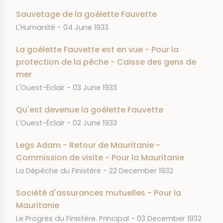
Sauvetage de la goélette Fauvette
JOURNAL
DATE
L'Humanité
04 June 1933
La goélette Fauvette est en vue - Pour la
protection de la pêche - Caisse des gens de
mer
JOURNAL
DATE
L'Ouest-Éclair
03 June 1933
Qu'est devenue la goélette Fauvette
JOURNAL
DATE
L'Ouest-Éclair
02 June 1933
Legs Adam - Retour de Mauritanie -
Commission de visite - Pour la Mauritanie
JOURNAL
DATE
La Dépêche du Finistère
22 December 1932
Société d'assurances mutuelles - Pour la
Mauritanie
JOURNAL
DATE
Le Progrès du Finistère. Principal
03 December 1932