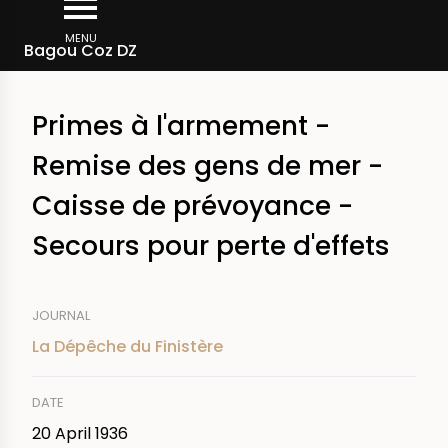
Skip
Breadcrumb
to
MENU
Bagou Coz DZ
main
content
Primes à l'armement -
Remise des gens de mer -
Caisse de prévoyance -
Secours pour perte d'effets
JOURNAL
La Dépêche du Finistère
DATE
20 April 1936