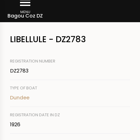
Skip
Breadcrumb
to
MENU
Bagou Coz DZ
main
content
LIBELLULE - DZ2783
REGISTRATION NUMBER
DZ2783
TYPE OF BOAT
Dundee
REGISTRATION DATE IN DZ
1926