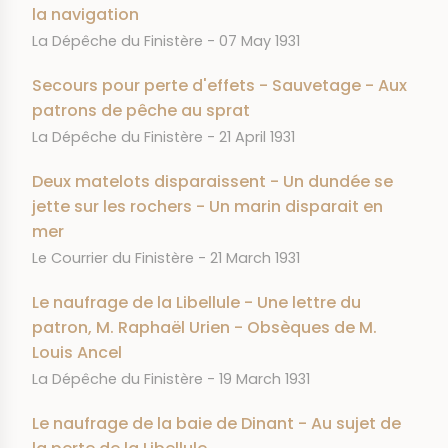
la navigation
JOURNAL
DATE
La Dépêche du Finistère
07 May 1931
Secours pour perte d'effets - Sauvetage - Aux
patrons de pêche au sprat
JOURNAL
DATE
La Dépêche du Finistère
21 April 1931
Deux matelots disparaissent - Un dundée se
jette sur les rochers - Un marin disparait en
mer
JOURNAL
DATE
Le Courrier du Finistère
21 March 1931
Le naufrage de la Libellule - Une lettre du
patron, M. Raphaël Urien - Obsèques de M.
Louis Ancel
JOURNAL
DATE
La Dépêche du Finistère
19 March 1931
Le naufrage de la baie de Dinant - Au sujet de