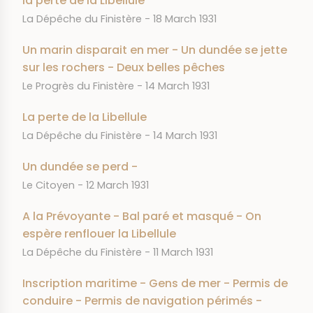
la perte de la Libellule
JOURNAL
DATE
La Dépêche du Finistère
18 March 1931
Un marin disparait en mer - Un dundée se jette
sur les rochers - Deux belles pêches
JOURNAL
DATE
Le Progrès du Finistère
14 March 1931
La perte de la Libellule
JOURNAL
DATE
La Dépêche du Finistère
14 March 1931
Un dundée se perd -
JOURNAL
DATE
Le Citoyen
12 March 1931
A la Prévoyante - Bal paré et masqué - On
espère renflouer la Libellule
JOURNAL
DATE
La Dépêche du Finistère
11 March 1931
Inscription maritime - Gens de mer - Permis de
conduire - Permis de navigation périmés -