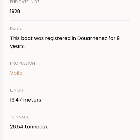
END DATE IN DZ
1928
Durée
This boat was registered in Douarnenez for 9
years.
PROPULSION
Voile
LENGTH
13.47 meters
TONNAGE
26.54 tonneaux