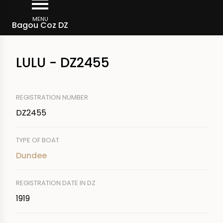
Skip
Breadcrumb
to
MENU
Bagou Coz DZ
main
content
LULU - DZ2455
REGISTRATION NUMBER
DZ2455
TYPE OF BOAT
Dundee
REGISTRATION DATE IN DZ
1919