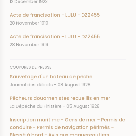
DATE
12 December 1923
Acte de francisation - LULU - DZ2455
DATE
28 November 1919
Acte de francisation - LULU - DZ2455
DATE
28 November 1919
COUPURES DE PRESSE
Sauvetage d'un bateau de pêche
JOURNAL
DATE
Journal des débats
08 August 1928
Pêcheurs douarnenistes recueillis en mer
JOURNAL
DATE
La Dépêche du Finistère
05 August 1928
Inscription maritime - Gens de mer - Permis de
conduire - Permis de navigation périmés -
Blessé à bord - Avis aux maquereautiers