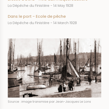
JOURNAL
DATE
La Dépêche du Finistère
14 May 1928
Dans le port - Ecole de pêche
JOURNAL
DATE
La Dépêche du Finistère
14 March 1928
IMAGE
Source : image transmise par Jean-Jacques Le Lons